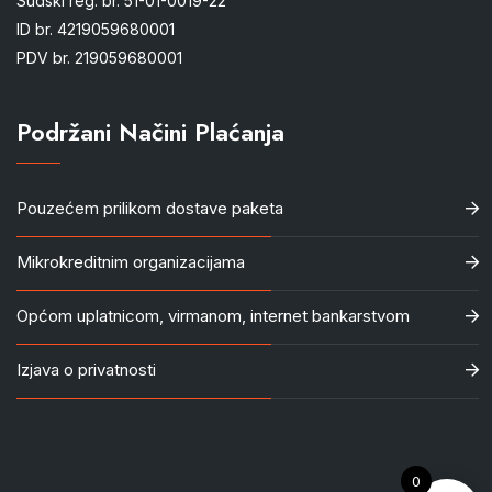
Sudski reg. br. 51-01-0019-22
ID br. 4219059680001
PDV br. 219059680001
Podržani Načini Plaćanja
Pouzećem prilikom dostave paketa
Mikrokreditnim organizacijama
Općom uplatnicom, virmanom, internet bankarstvom
Izjava o privatnosti
0