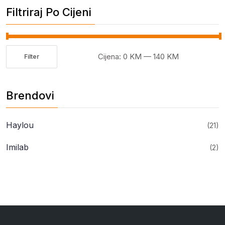
Filtriraj Po Cijeni
Cijena:
0 KM
—
140 KM
Filter
Minimalna
Maksimalna
cijena
cijena
Brendovi
Haylou
(21)
Imilab
(2)