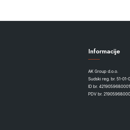
Informacije
AK Group d.o.o.
Sudski reg. br. 51-01
ID br. 4219059680001
PDV br. 21905968000