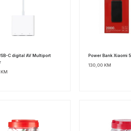
SB-C digital AV Multiport
Power Bank Xiaomi 
r
130,00
KM
0
KM