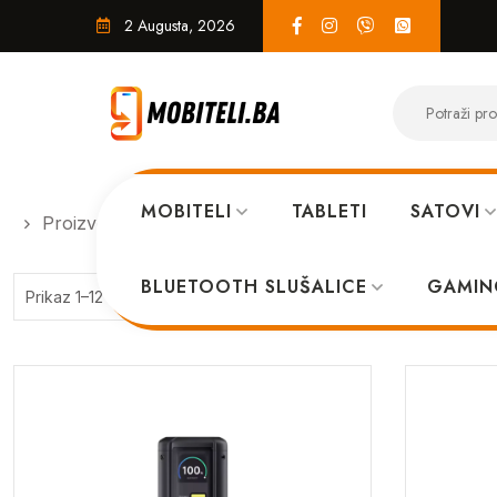
2 Augusta, 2026
MOBITELI
TABLETI
SATOVI
Proizvodi
PUNJAČI i KABLOVI
BLUETOOTH SLUŠALICE
GAMIN
Sorted
Prikaz 1–12 od 298 rezultata
by
price:
high
to
low