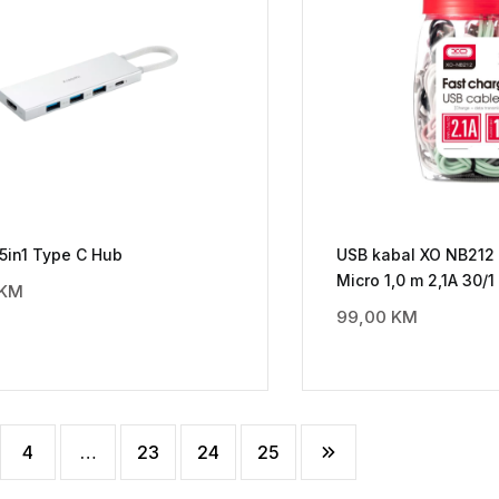
5in1 Type C Hub
USB kabal XO NB212
Micro 1,0 m 2,1A 30/1
KM
99,00
KM
4
…
23
24
25