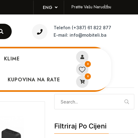
Pratite Vašu Narudžbu
ENG
Telefon
(+387) 61 822 877
E-mail:
info@mobiteli.ba
KLIME
0
0
KUPOVINA NA RATE
Pretraži
Pretraga:
Filtriraj Po Cijeni