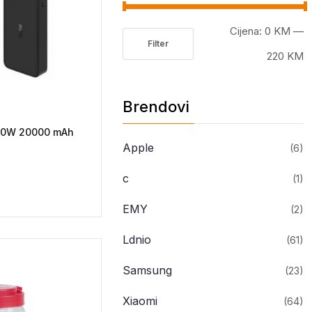
Cijena:
0 KM
—
Filter
Minimalna
Maksimalna
220 KM
cijena
cijena
Brendovi
50W 20000 mAh
Apple
(6)
c
(1)
EMY
(2)
Ldnio
(61)
Samsung
(23)
Xiaomi
(64)