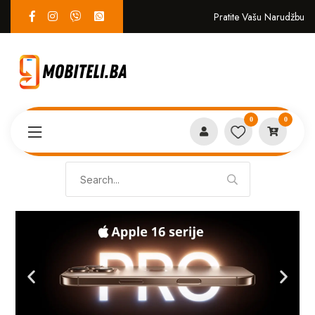
Pratite Vašu Narudžbu
0
0