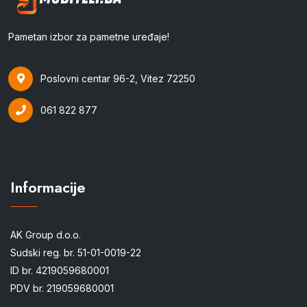
Pametan izbor za pametne uređaje!
Poslovni centar 96-2, Vitez 72250
061 822 877
Informacije
AK Group d.o.o.
Sudski reg. br. 51-01-0019-22
ID br. 4219059680001
PDV br. 219059680001