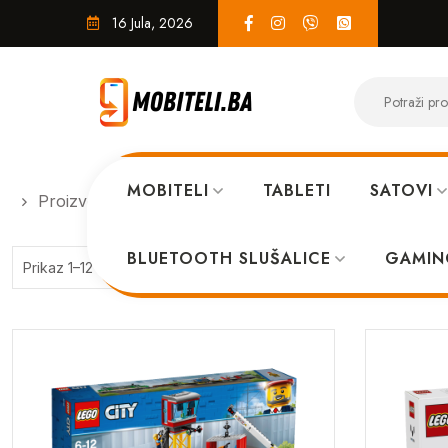
16 Jula, 2026
MOBITELI
TABLETI
SATOVI
Proizvodi
Gaming & Zabava / LEGO kocke
BLUETOOTH SLUŠALICE
GAMIN
Sorted
Prikaz 1–12 od 344 rezultata
by
price:
high
to
low