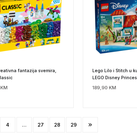
eativna fantazija svemira,
Lego Lilo i Stitch u k
lassic
LEGO Disney Princes
5
KM
189,90
KM
4
…
27
28
29