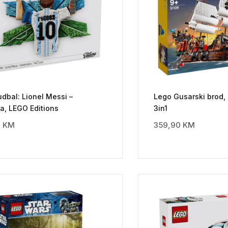
dbal: Lionel Messi –
Lego Gusarski brod,
a, LEGO Editions
3in1
0
KM
359,90
KM