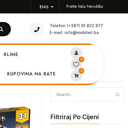
Pratite Vašu Narudžbu
ENG
Telefon
(+387) 61 822 877
E-mail:
info@mobiteli.ba
KLIME
0
0
KUPOVINA NA RATE
Pretraži
Pretraga:
Filtriraj Po Cijeni