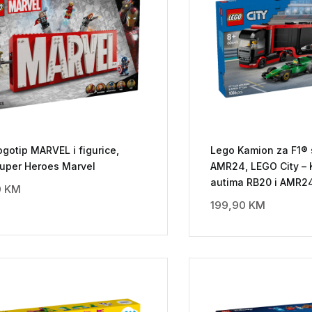
gotip MARVEL i figurice,
Lego Kamion za F1® 
uper Heroes Marvel
AMR24, LEGO City – 
autima RB20 i AMR2
0
KM
199,90
KM