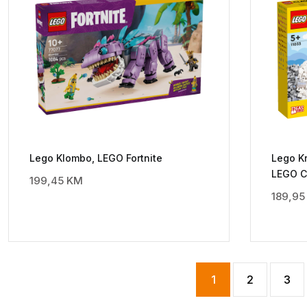
Lego Klombo, LEGO Fortnite
Lego Kr
LEGO C
199,45
KM
189,9
1
2
3