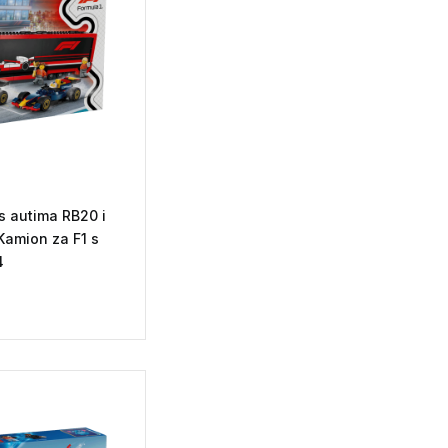
s autima RB20 i
Kamion za F1 s
4