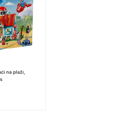
ući na plaži,
s