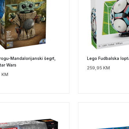
rogu-Mandalorijanski šegrt,
Lego Fudbalska lopt
tar Wars
259,95
KM
0
KM