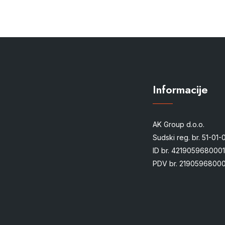
Informacije
AK Group d.o.o.
Sudski reg. br. 51-01
ID br. 4219059680001
PDV br. 21905968000