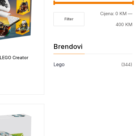
Cijena:
0 KM
—
Filter
Minimalna
Maksimalna
400 KM
cijena
cijena
Brendovi
 LEGO Creator
Lego
(344)