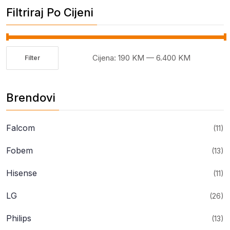
Filtriraj Po Cijeni
Cijena:
190 KM
—
6.400 KM
Filter
Minimalna
Maksimalna
cijena
cijena
Brendovi
Falcom
(11)
Fobem
(13)
Hisense
(11)
LG
(26)
Philips
(13)