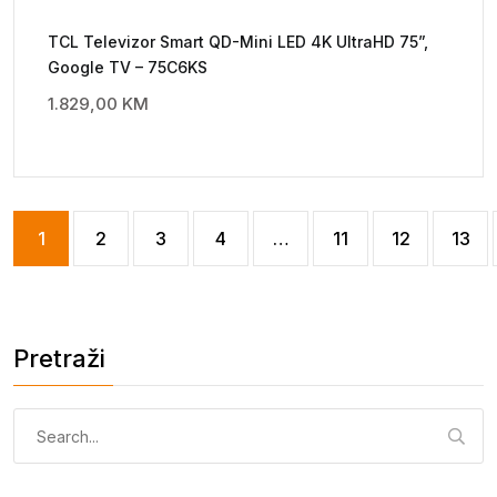
TCL Televizor Smart QD-Mini LED 4K UltraHD 75”,
Google TV – 75C6KS
1.829,00
KM
1
2
3
4
…
11
12
13
Pretraži
Pretraga: