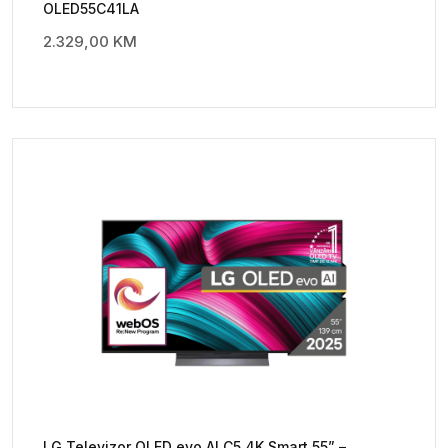
OLED55C41LA
2.329,00
KM
LG Televizor OLED evo AI C5 4K Smart 55” –