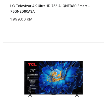
LG Televizor 4K UltraHD 75”, AI QNED80 Smart –
75QNED80A3A
1.999,00
KM