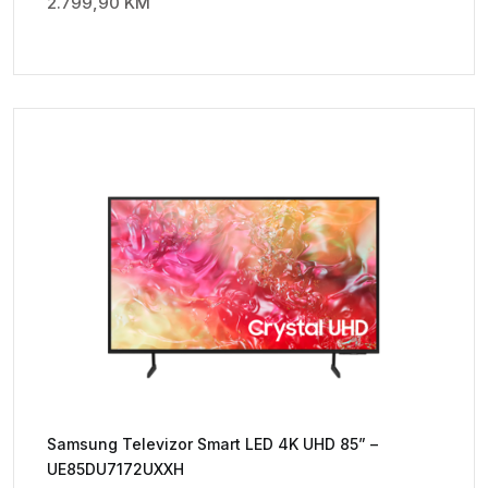
2.799,90
KM
Samsung Televizor Smart LED 4K UHD 85” –
UE85DU7172UXXH