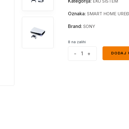
Kategorija:
EKO SISTEM
Oznaka:
SMART HOME UREĐ
Brand:
SONY
8 na zalihi
Playstation
-
+
DODAJ 
DODAJ 
5
Slim
D
chassis
Sony
+
Call
of
Duty