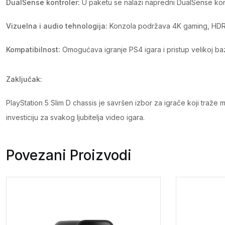
DualSense kontroler:
U paketu se nalazi napredni DualSense kontr
Vizuelna i audio tehnologija:
Konzola podržava 4K gaming, HDR pr
Kompatibilnost:
Omogućava igranje PS4 igara i pristup velikoj ba
Zaključak:
PlayStation 5 Slim D chassis je savršen izbor za igrače koji traže 
investiciju za svakog ljubitelja video igara.
Povezani Proizvodi