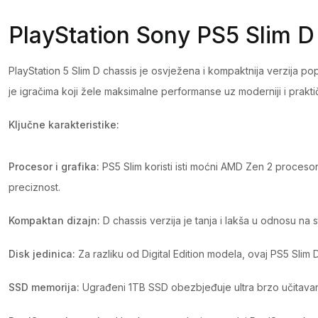
PlayStation Sony PS5 Slim D
PlayStation 5 Slim D chassis je osvježena i kompaktnija verzija p
je igračima koji žele maksimalne performanse uz moderniji i praktičn
Ključne karakteristike:
Procesor i grafika:
PS5 Slim koristi isti moćni AMD Zen 2 procesor
preciznost.
Kompaktan dizajn:
D chassis verzija je tanja i lakša u odnosu na
Disk jedinica:
Za razliku od Digital Edition modela, ovaj PS5 Slim 
SSD memorija:
Ugrađeni 1TB SSD obezbjeđuje ultra brzo učitavanj