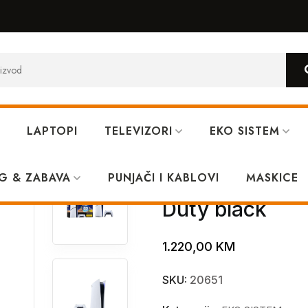
LAPTOPI
TELEVIZORI
EKO SISTEM
ssis Sony + Call of Duty black
G & ZABAVA
PUNJAČI I KABLOVI
Playstation 5 
MASKICE
Duty black
1.220,00
KM
SKU:
20651