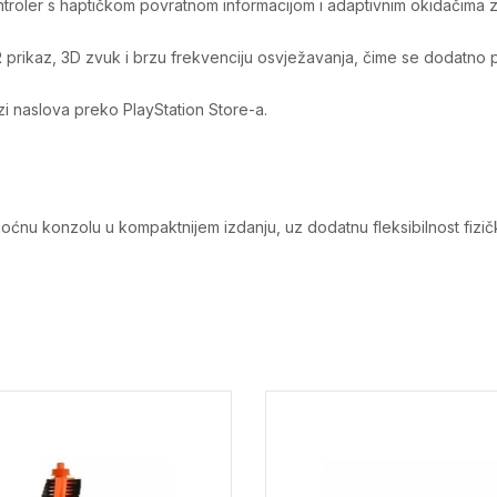
oler s haptičkom povratnom informacijom i adaptivnim okidačima za r
ikaz, 3D zvuk i brzu frekvenciju osvježavanja, čime se dodatno po
zi naslova preko PlayStation Store-a.
moćnu konzolu u kompaktnijem izdanju, uz dodatnu fleksibilnost fizičk