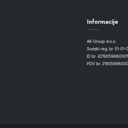
Informacije
AK Group d.o.o.
Sudski reg. br. 51-01
ID br. 4219059680001
PDV br. 21905968000