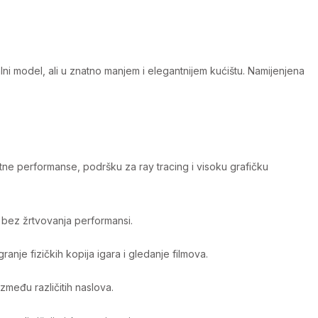
ni model, ali u znatno manjem i elegantnijem kućištu. Namijenjena
etne performanse, podršku za ray tracing i visoku grafičku
a bez žrtvovanja performansi.
anje fizičkih kopija igara i gledanje filmova.
među različitih naslova.