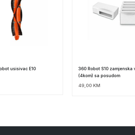
obot usisivac E10
360 Robot S10 zamjenska 
(4kom) sa posudom
49,00
KM