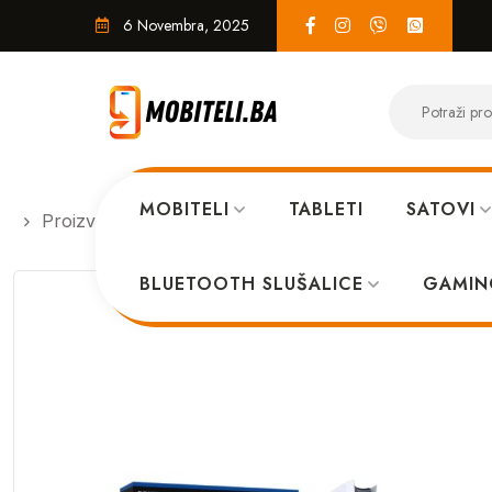
6 Novembra, 2025
MOBITELI
TABLETI
SATOVI
Proizvodi
EKO SISTEM
Playstation 5 Slim D cha
BLUETOOTH SLUŠALICE
GAMIN