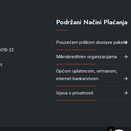
Podržani Načini Plaćanja
Pouzećem prilikom dostave paketa
-0019-22
Mikrokreditnim organizacijama
1
Općom uplatnicom, virmanom,
internet bankarstvom
Izjava o privatnosti
0