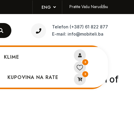
Pratite Vašu Narudžbu
ENG
Telefon
(+387) 61 822 877
E-mail:
info@mobiteli.ba
KLIME
0
0
Slim D chassis Sony + Call of
KUPOVINA NA RATE