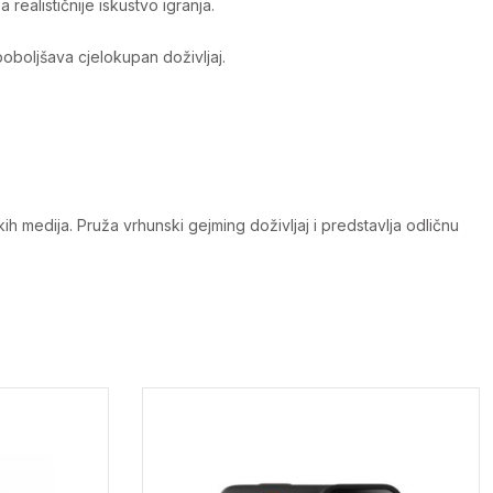
ealističnije iskustvo igranja.
boljšava cjelokupan doživljaj.
ih medija. Pruža vrhunski gejming doživljaj i predstavlja odličnu