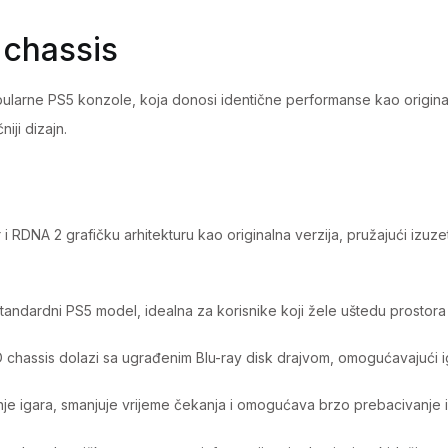
black
 chassis
quantity
opularne PS5 konzole, koja donosi identične performanse kao original
iji dizajn.
 i RDNA 2 grafičku arhitekturu kao originalna verzija, pružajući izuz
 standardni PS5 model, idealna za korisnike koji žele uštedu prostor
D chassis dolazi sa ugrađenim Blu-ray disk drajvom, omogućavajući igr
e igara, smanjuje vrijeme čekanja i omogućava brzo prebacivanje iz