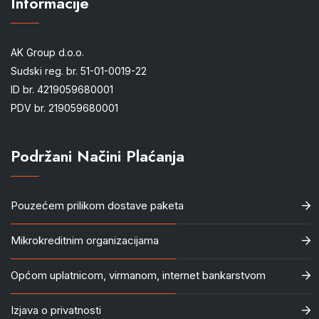
Informacije
AK Group d.o.o.
Sudski reg. br. 51-01-0019-22
ID br. 4219059680001
PDV br. 219059680001
Podržani Načini Plaćanja
Pouzećem prilikom dostave paketa
Mikrokreditnim organizacijama
Općom uplatnicom, virmanom, internet bankarstvom
Izjava o privatnosti