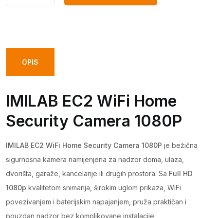
DODAJ U KORPU
EC2
Wifi
Home
Security
Camera
OPIS
1080P
quantity
IMILAB EC2 WiFi Home
Security Camera 1080P
IMILAB EC2 WiFi Home Security Camera 1080P
je bežična
sigurnosna kamera namijenjena za nadzor doma, ulaza,
dvorišta, garaže, kancelarije ili drugih prostora. Sa
Full HD
1080p
kvalitetom snimanja, širokim uglom prikaza, WiFi
povezivanjem i baterijskim napajanjem, pruža praktičan i
pouzdan nadzor bez komplikovane instalacije.