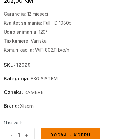
202,00
KM
Garancija:
12 mjeseci
Kvalitet snimanja:
Full HD 1080p
Ugao snimanja:
120°
Tip kamere:
Vanjska
Komunikacija:
WiFi 802.11 b/g/n
SKU:
12929
Kategorija:
EKO SISTEM
Oznaka:
KAMERE
Brand:
Xiaomi
11 na zalihi
IMILAB
-
+
DODAJ U KORPU