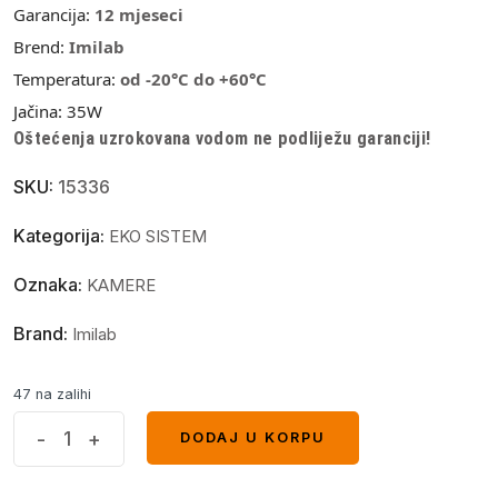
Garancija:
12 mjeseci
Brend:
Imilab
Temperatura:
od -20
°
C
do +60
°
C
Jačina:
35W
Oštećenja uzrokovana vodom ne podliježu garanciji!
SKU:
15336
Kategorija:
EKO SISTEM
Oznaka:
KAMERE
Brand:
Imilab
47 na zalihi
IMILAB
-
+
DODAJ U KORPU
DODAJ U KORPU
EC4
Solarni