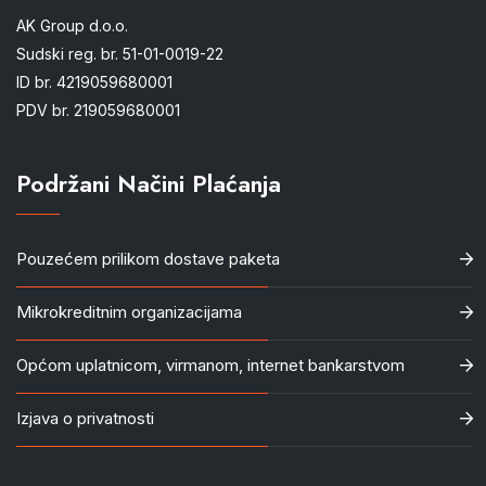
AK Group d.o.o.
Sudski reg. br. 51-01-0019-22
ID br. 4219059680001
PDV br. 219059680001
Podržani Načini Plaćanja
Pouzećem prilikom dostave paketa
Mikrokreditnim organizacijama
Općom uplatnicom, virmanom, internet bankarstvom
Izjava o privatnosti