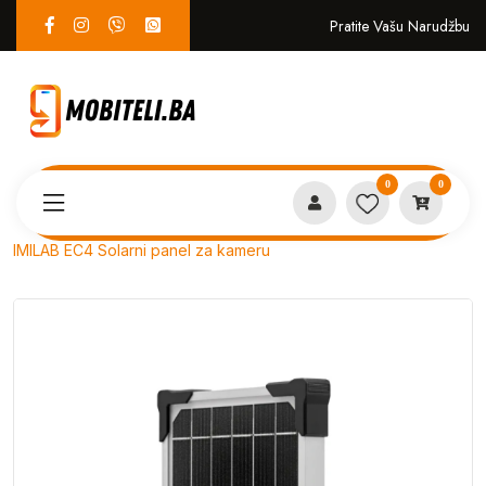
Pratite Vašu Narudžbu
0
0
Proizvodi
EKO SISTEM
IMILAB EC4 Solarni panel za kameru