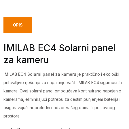
panel
za
kameru
OPIS
quantity
IMILAB EC4 Solarni panel
za kameru
IMILAB EC4 Solarni panel za kameru
je praktično i ekološki
prihvatljivo rješenje za napajanje vaših IMILAB EC4 sigurnosnih
kamera. Ovaj solarni panel omogućava kontinuirano napajanje
kamerama, eliminirajući potrebu za čestim punjenjem baterija i
osiguravajući neprekidni nadzor vašeg doma ili poslovnog
prostora.