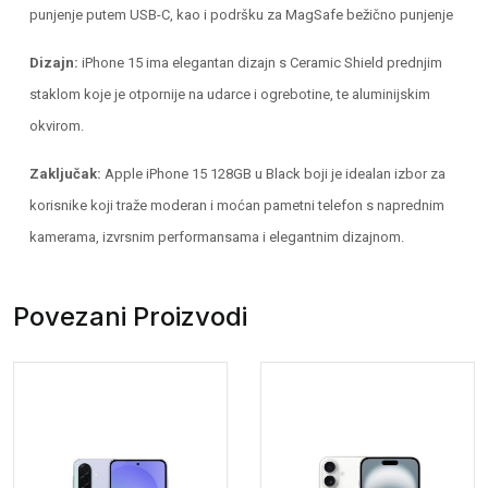
punjenje putem USB-C, kao i podršku za MagSafe bežično punjenje​
Dizajn:
iPhone 15 ima elegantan dizajn s Ceramic Shield prednjim
staklom koje je otpornije na udarce i ogrebotine, te aluminijskim
okvirom.
Zaključak:
Apple iPhone 15 128GB u Black boji je idealan izbor za
korisnike koji traže moderan i moćan pametni telefon s naprednim
kamerama, izvrsnim performansama i elegantnim dizajnom.
Povezani Proizvodi