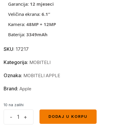
Garancija:
12 mjeseci
Veličina ekrana:
6.1”
Kamera:
48
MP + 12MP
Baterija:
3349
mAh
SKU:
17217
Kategorija:
MOBITELI
Oznaka:
MOBITELI APPLE
Brand:
Apple
10 na zalihi
Apple
-
+
DODAJ U KORPU
DODAJ U KORPU
iPhone
15