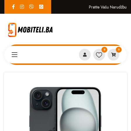
Pratite Vašu Narudžbu
0
0
Proizvodi
MOBITELI
Apple iPhone 15 128GB Black