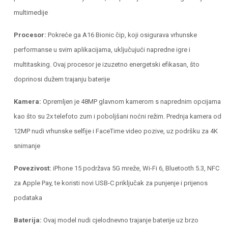
multimedije​
Procesor:
Pokreće ga A16 Bionic čip, koji osigurava vrhunske
performanse u svim aplikacijama, uključujući napredne igre i
multitasking. Ovaj procesor je izuzetno energetski efikasan, što
doprinosi dužem trajanju baterije​
Kamera:
Opremljen je 48MP glavnom kamerom s naprednim opcijama
kao što su 2x telefoto zum i poboljšani noćni režim. Prednja kamera od
12MP nudi vrhunske selfije i FaceTime video pozive, uz podršku za 4K
snimanje​
Povezivost:
iPhone 15 podržava 5G mreže, Wi-Fi 6, Bluetooth 5.3, NFC
za Apple Pay, te koristi novi USB-C priključak za punjenje i prijenos
podataka​
Baterija:
Ovaj model nudi cjelodnevno trajanje baterije uz brzo