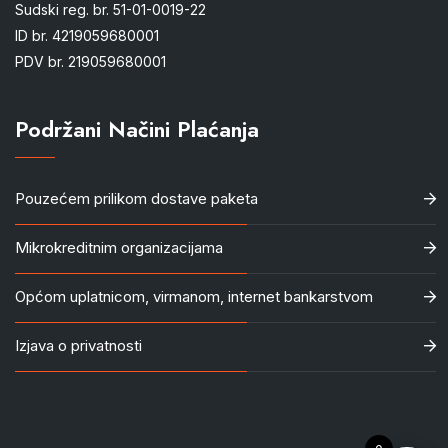
Sudski reg. br. 51-01-0019-22
ID br. 4219059680001
PDV br. 219059680001
Podržani Načini Plaćanja
Pouzećem prilikom dostave paketa
Mikrokreditnim organizacijama
Općom uplatnicom, virmanom, internet bankarstvom
Izjava o privatnosti