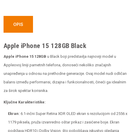
128GB
Black
quantity
OPIS
Apple iPhone 15 128GB Black
Apple iPhone 15 128GB
u Black boji predstavlja najnoviji model u
Appleovoj liniji pametnih telefona, donoseći nekoliko značajnih
unapređenja u odnosu na prethodne generacije. Ovaj model nudi odličan
balans između performansi, dizajna i funkcionalnosti, čineći ga idealnim
za širok spektar korisnika.
Ključne Karakteristike:
Ekran:
6.1-inčni Super Retina XDR OLED ekran s rezolucijom od 2556 x
1179 piksela, pruža izvanredno oštar prikaz i zasićene boje. Ekran
podržava HDR10 i Dolby Vision, što poboljšava iskustvo gledanja