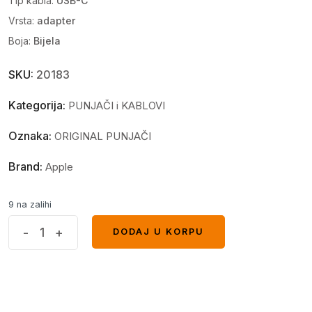
Tip kabla:
USB-C
Vrsta:
adapter
Boja:
Bijela
SKU:
20183
Kategorija:
PUNJAČI i KABLOVI
Oznaka:
ORIGINAL PUNJAČI
Brand:
Apple
9 na zalihi
Apple
-
+
DODAJ U KORPU
DODAJ U KORPU
USB-
C
digital
AV