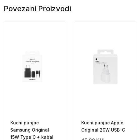
Multiport
Povezani Proizvodi
adapter
quantity
Kucni punjac
Kucni punjac Apple
Samsung Original
Original 20W USB-C
15W Type C + kabal