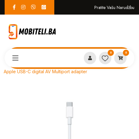
Pratite Vašu Narudžbu
0
0
Proizvodi
PUNJAČI i KABLOVI
Apple USB-C digital AV Multiport adapter