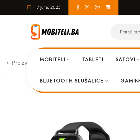
17 Juna, 2025
MOBITELI
TABLETI
SATOVI
Proizvodi
PAMETNI SATOVI
Haylou Smart Watc
BLUETOOTH SLUŠALICE
GAMIN