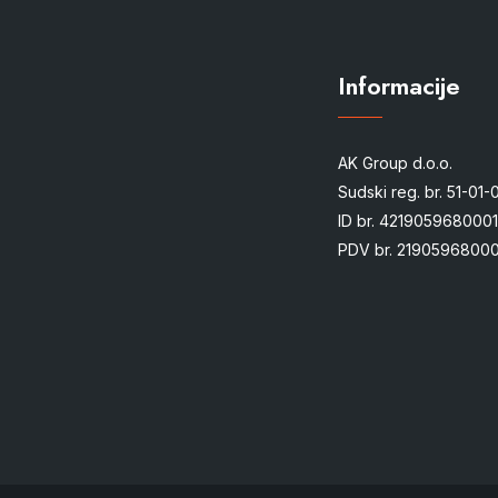
Informacije
AK Group d.o.o.
Sudski reg. br. 51-01
ID br. 4219059680001
PDV br. 21905968000