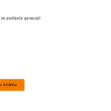
e podliježu garanciji!
U KORPU
U KORPU