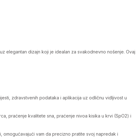
, uz elegantan dizajn koji je idealan za svakodnevno nošenje. Ovaj
ti, zdravstvenih podataka i aplikacija uz odličnu vidljivost u
a, praćenje kvalitete sna, praćenje nivoa kisika u krvi (SpO2) i
ti, omogućavajući vam da precizno pratite svoj napredak i