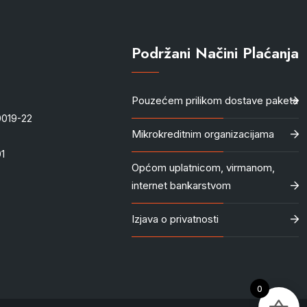
Podržani Načini Plaćanja
Pouzećem prilikom dostave paketa
-0019-22
Mikrokreditnim organizacijama
1
Općom uplatnicom, virmanom,
internet bankarstvom
Izjava o privatnosti
0