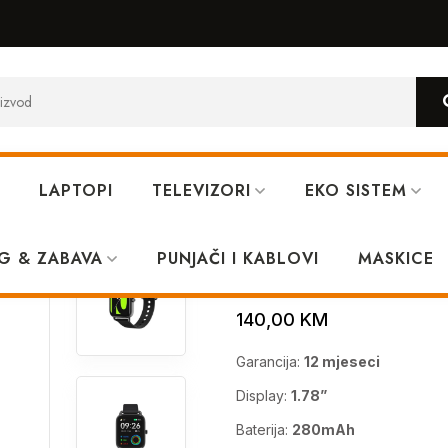
LAPTOPI
TELEVIZORI
EKO SISTEM
h RS4 Black – LS12
G & ZABAVA
PUNJAČI I KABLOVI
Haylou Smart 
MASKICE
140,00
KM
Garancija:
12 mjeseci
Display:
1.78”
Baterija:
280mAh