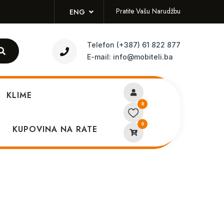
Pratite Vašu Narudžbu
ENG
Telefon
(+387) 61 822 877
E-mail:
info@mobiteli.ba
KLIME
0
0
Watch RS4 Black – LS12
KUPOVINA NA RATE