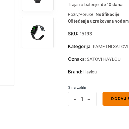
Trajanje baterije:
do 10 dana
Poziv/Poruke:
Notifikacije
Oštećenja uzrokovana vodom n
SKU:
15193
Kategorija:
PAMETNI SATOVI
Oznaka:
SATOVI HAYLOU
Brand:
Haylou
3 na zalihi
Haylou
-
+
DODAJ 
DODAJ 
Smart
Watch
RS4