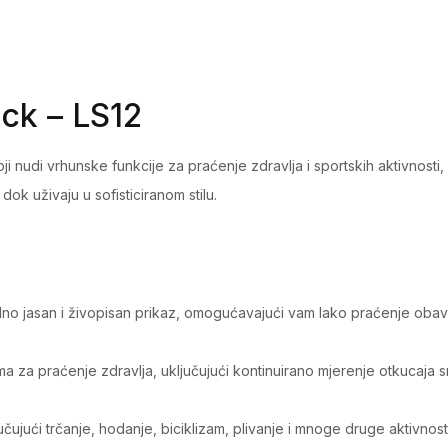
Black
-
LS12
quantity
ck – LS12
i nudi vrhunske funkcije za praćenje zdravlja i sportskih aktivnosti
 dok uživaju u sofisticiranom stilu.
 jasan i živopisan prikaz, omogućavajući vam lako praćenje obavijes
za praćenje zdravlja, uključujući kontinuirano mjerenje otkucaja src
ujući trčanje, hodanje, biciklizam, plivanje i mnoge druge aktivnos