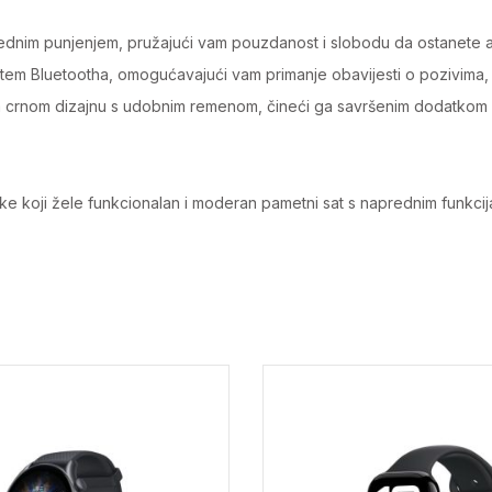
ednim punjenjem, pružajući vam pouzdanost i slobodu da ostanete a
em Bluetootha, omogućavajući vam primanje obavijesti o pozivima,
rnom dizajnu s udobnim remenom, čineći ga savršenim dodatkom za sv
ike koji žele funkcionalan i moderan pametni sat s naprednim funkcijam