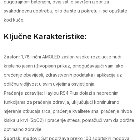
dugotrajnom baterijom, ovaj sat je savršen izbor za
svakodnevnu upotrebu, bilo da ste u pokretu ili se opuštate
kod kuće.
Ključne Karakteristike:
Zaslon:
1,78-inčni AMOLED zaslon visoke rezolucije nudi
kristalno jasan i živopisan prikaz, omogućavajući vam lako
praćenje obavijesti, zdravstvenih podataka i aplikacija uz
odličnu vidljivost u svim uvjetima osvjetljenja.
Praćenje zdravlja:
Haylou RS4 Plus dolazi s naprednim
funkcijama za praćenje zdravlja, uključujući kontinuirano
mjerenje otkucaja srca, praćenje kvalitete sna, praćenje nivoa
kisika u krvi (SpO2) i praćenje stresa, pomažući vam da održite
optimalno zdravlje.
Sportski modovi:
Sat podržava preko 100 sportskih modova,