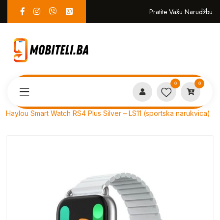
Pratite Vašu Narudžbu
0
0
Proizvodi
PAMETNI SATOVI
Haylou Smart Watch RS4 Plus Silver – LS11 (sportska narukvica)