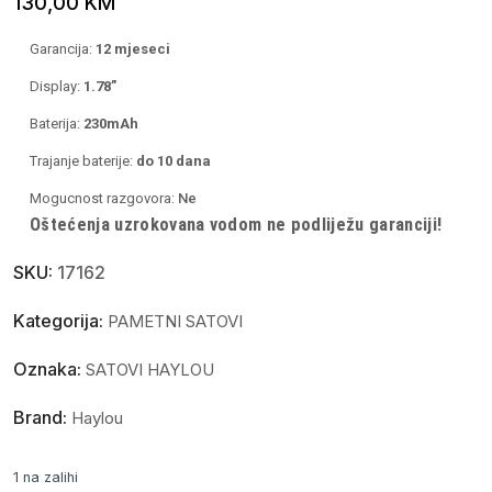
130,00
KM
Garancija:
12 mjeseci
Display:
1.78”
Baterija:
230mAh
Trajanje baterije:
do 10 dana
Mogucnost razgovora:
Ne
Oštećenja uzrokovana vodom ne podliježu garanciji!
SKU:
17162
Kategorija:
PAMETNI SATOVI
Oznaka:
SATOVI HAYLOU
Brand:
Haylou
1 na zalihi