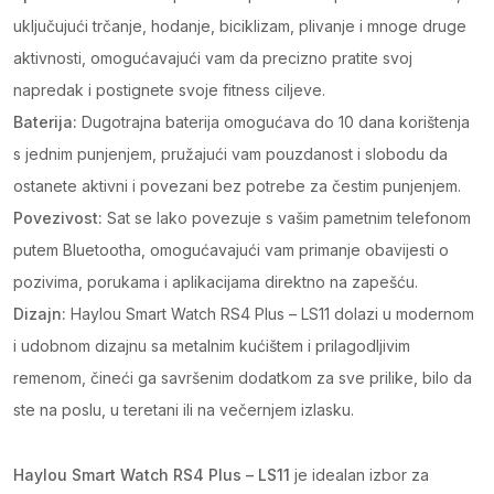
uključujući trčanje, hodanje, biciklizam, plivanje i mnoge druge
aktivnosti, omogućavajući vam da precizno pratite svoj
napredak i postignete svoje fitness ciljeve.
Baterija:
Dugotrajna baterija omogućava do 10 dana korištenja
s jednim punjenjem, pružajući vam pouzdanost i slobodu da
ostanete aktivni i povezani bez potrebe za čestim punjenjem.
Povezivost:
Sat se lako povezuje s vašim pametnim telefonom
putem Bluetootha, omogućavajući vam primanje obavijesti o
pozivima, porukama i aplikacijama direktno na zapešću.
Dizajn:
Haylou Smart Watch RS4 Plus – LS11 dolazi u modernom
i udobnom dizajnu sa metalnim kućištem i prilagodljivim
remenom, čineći ga savršenim dodatkom za sve prilike, bilo da
ste na poslu, u teretani ili na večernjem izlasku.
Haylou Smart Watch RS4 Plus – LS11
je idealan izbor za