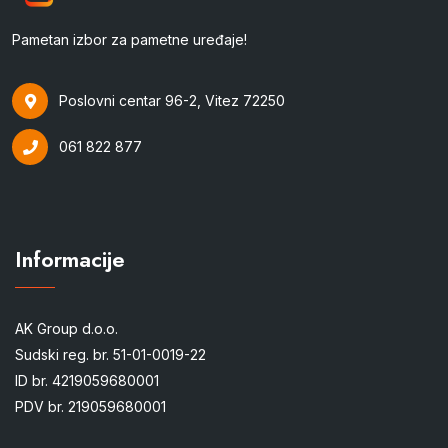
Pametan izbor za pametne uređaje!
Poslovni centar 96-2, Vitez 72250
061 822 877
Informacije
AK Group d.o.o.
Sudski reg. br. 51-01-0019-22
ID br. 4219059680001
PDV br. 219059680001