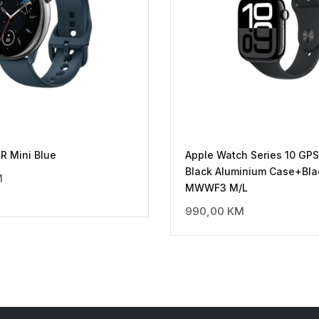
R Mini Blue
Apple Watch Series 10 GP
Black Aluminium Case+Bla
M
MWWF3 M/L
990,00
KM