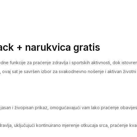
RS5
Black
+
narukvica
gratis
ck + narukvica gratis
quantity
redne funkcije za praćenje zdravlja i sportskih aktivnosti, dok is
vaj sat je savršen izbor za svakodnevno nošenje i aktivan životni s
jasan i živopisan prikaz, omogućavajući vam lako praćenje obavijesti,
vlja, uključujući kontinuirano mjerenje otkucaja srca, praćenje kvali