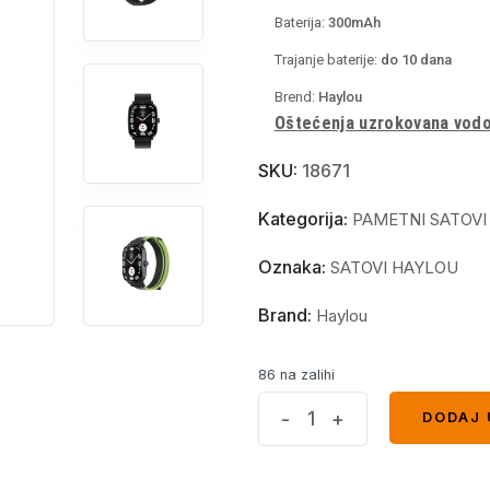
Baterija:
300mAh
Trajanje baterije:
do
10 dana
Brend:
Haylou
Oštećenja uzrokovana vodom
SKU:
18671
Kategorija:
PAMETNI SATOVI
Oznaka:
SATOVI HAYLOU
Brand:
Haylou
86 na zalihi
Haylou
-
+
DODAJ 
DODAJ 
Smart
Watch