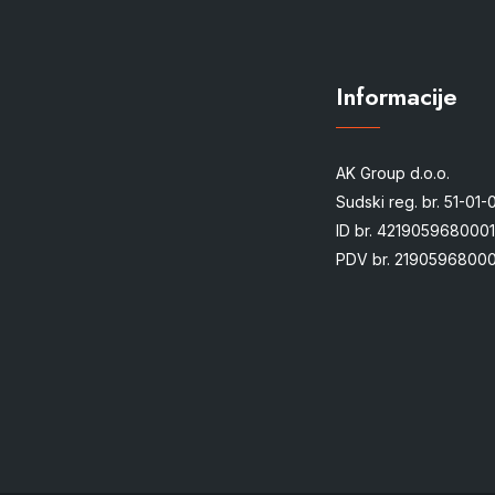
Informacije
AK Group d.o.o.
Sudski reg. br. 51-01
ID br. 4219059680001
PDV br. 21905968000