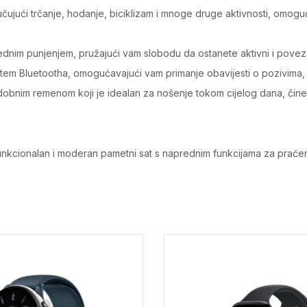
čujući trčanje, hodanje, biciklizam i mnoge druge aktivnosti, omogu
ednim punjenjem, pružajući vam slobodu da ostanete aktivni i pove
em Bluetootha, omogućavajući vam primanje obavijesti o pozivima,
udobnim remenom koji je idealan za nošenje tokom cijelog dana, čineć
funkcionalan i moderan pametni sat s naprednim funkcijama za praćenje 