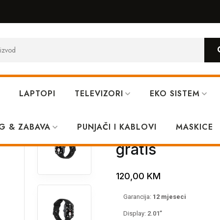
LAPTOPI
TELEVIZORI
EKO SISTEM
h RS5 Black + narukvica gratis
G & ZABAVA
PUNJAČI I KABLOVI
Haylou Smart 
MASKICE
gratis
120,00
KM
Garancija:
12 mjeseci
Display:
2.01”