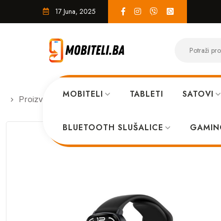
17 Juna, 2025
MOBITELI
TABLETI
SATOVI
Proizvodi
PAMETNI SATOVI
Haylou Smart Watc
BLUETOOTH SLUŠALICE
GAMIN