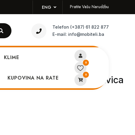
Pratite Vašu Narudžbu
ENG
Telefon
(+387) 61 822 877
E-mail:
info@mobiteli.ba
KLIME
0
0
Watch RS5 Black + narukvica
KUPOVINA NA RATE