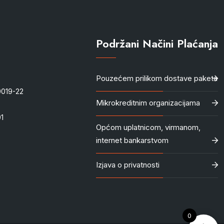
Podržani Načini Plaćanja
Pouzećem prilikom dostave paketa
-0019-22
Mikrokreditnim organizacijama
1
Općom uplatnicom, virmanom,
internet bankarstvom
Izjava o privatnosti
0