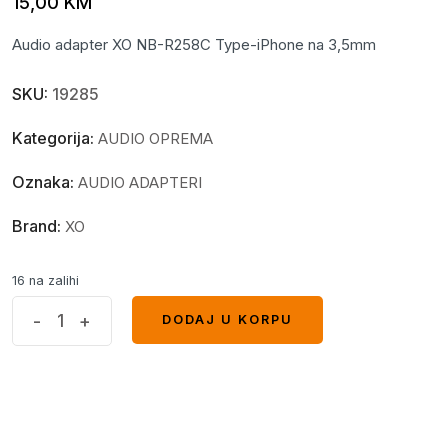
15,00
KM
Audio adapter XO NB-R258C Type-iPhone na 3,5mm
SKU:
19285
Kategorija:
AUDIO OPREMA
Oznaka:
AUDIO ADAPTERI
Brand:
XO
16 na zalihi
Audio
-
+
DODAJ U KORPU
DODAJ U KORPU
adapter
XO
NB-
R258C