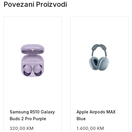
Type-
Povezani Proizvodi
iPhone
na
3,5mm
quantity
Samsung R510 Galaxy
Apple Airpods MAX
Buds 2 Pro Purple
Blue
320,00
KM
1.400,00
KM