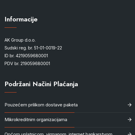
Informacije
AK Group d.o.o.
Sudski reg. br. 51-01-0019-22
ID br. 4219059680001
PDV br. 219059680001
Podržani Načini Plaćanja
Pouzećem prilikom dostave paketa
Mikrokreditnim organizacijama
Općom uplatnicom, virmanom, internet bankarstvom