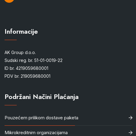
Informacije
AK Group d.o.o.
Sudski reg. br. 51-01-0019-22
ID br. 4219059680001
PDV br. 219059680001
Podržani Načini Plaćanja
Pouzećem prilikom dostave paketa
Mikrokreditnim organizacijama