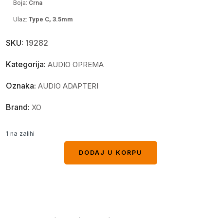
Boja:
Crna
Ulaz:
Type C, 3.5mm
SKU:
19282
Kategorija:
AUDIO OPREMA
Oznaka:
AUDIO ADAPTERI
Brand:
XO
1 na zalihi
DODAJ U KORPU
DODAJ U KORPU