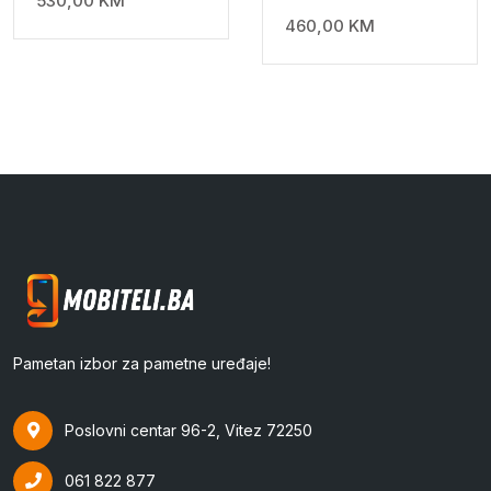
530,00
KM
460,00
KM
Pametan izbor za pametne uređaje!
Poslovni centar 96-2, Vitez 72250
061 822 877