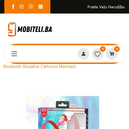
Pratite Vašu Narudžbu
0
0
Proizvodi
AUDIO OPREMA
Bluetooth Slušalice Cartoons Mermaid