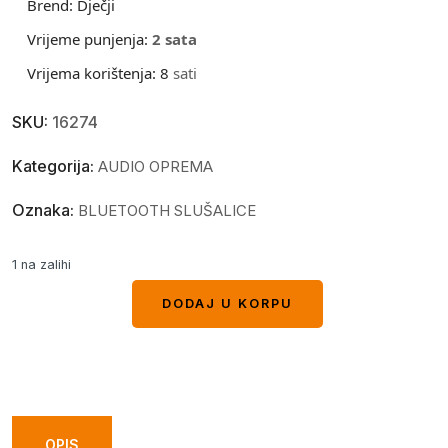
Brend:
Dječji
Vrijeme punjenja:
2
sata
Vrijema korištenja:
8
sati
SKU:
16274
Kategorija:
AUDIO OPREMA
Oznaka:
BLUETOOTH SLUŠALICE
1 na zalihi
DODAJ U KORPU
DODAJ U KORPU
OPIS