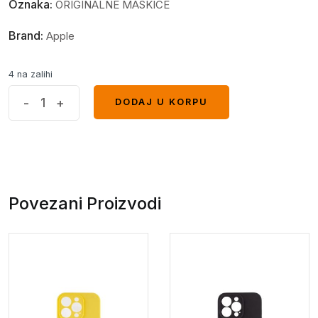
Oznaka:
ORIGINALNE MASKICE
Brand:
Apple
4 na zalihi
AG
-
+
DODAJ U KORPU
DODAJ U KORPU
glass
iPhone
16
Pro
crna*
Povezani Proizvodi
quantity