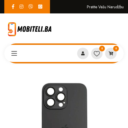
Pratite Vašu Narudžbu
0
0
Proizvodi
MASKICE
AG glass iPhone 16 Pro crna*