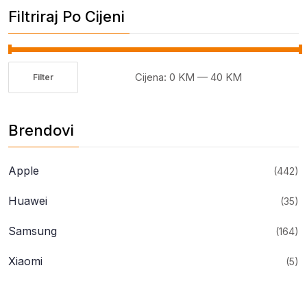
Filtriraj Po Cijeni
Cijena:
0 KM
—
40 KM
Filter
Minimalna
Maksimalna
cijena
cijena
Brendovi
Apple
(442)
Huawei
(35)
Samsung
(164)
Xiaomi
(5)