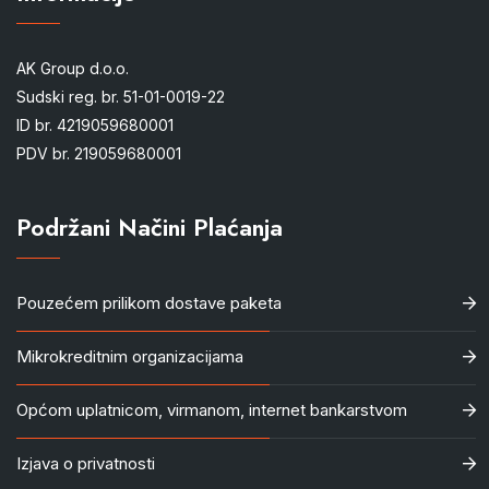
AK Group d.o.o.
Sudski reg. br. 51-01-0019-22
ID br. 4219059680001
PDV br. 219059680001
Podržani Načini Plaćanja
Pouzećem prilikom dostave paketa
Mikrokreditnim organizacijama
Općom uplatnicom, virmanom, internet bankarstvom
Izjava o privatnosti