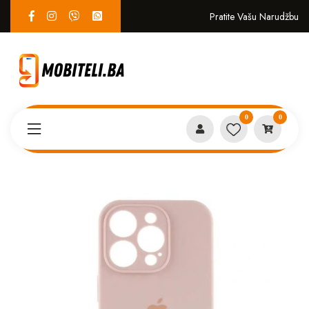
Pratite Vašu Narudžbu
0
0
Proizvodi
MASKICE
iPhone 16 Pro Max case Puder*