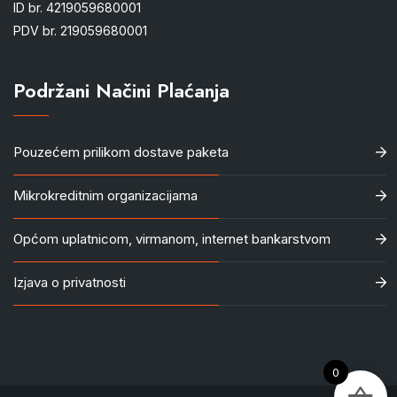
ID br. 4219059680001
PDV br. 219059680001
Podržani Načini Plaćanja
Pouzećem prilikom dostave paketa
Mikrokreditnim organizacijama
Općom uplatnicom, virmanom, internet bankarstvom
Izjava o privatnosti
0