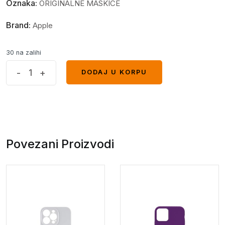
Oznaka:
ORIGINALNE MASKICE
Brand:
Apple
30 na zalihi
iPhone
-
+
DODAJ U KORPU
DODAJ U KORPU
16
Pro
Max
case
Puder*
Povezani Proizvodi
quantity