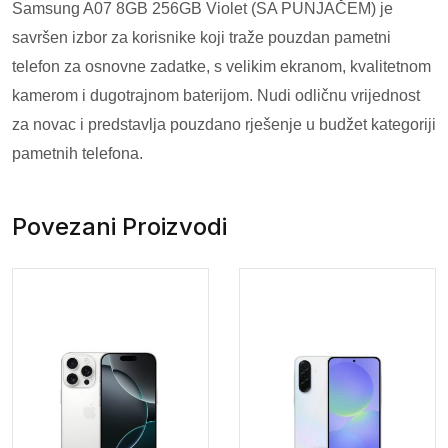
Samsung A07 8GB 256GB Violet (SA PUNJAČEM) je
savršen izbor za korisnike koji traže pouzdan pametni
telefon za osnovne zadatke, s velikim ekranom, kvalitetnom
kamerom i dugotrajnom baterijom. Nudi odličnu vrijednost
za novac i predstavlja pouzdano rješenje u budžet kategoriji
pametnih telefona.
Povezani Proizvodi