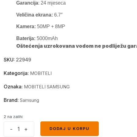
Garancija
: 24 mjeseca
Veličina ekrana:
6.7″
Kamera:
50MP + 8MP
Baterija:
5000mAh
Oštećenja uzrokovana vodom ne podliježu gara
SKU:
22949
Kategorija:
MOBITELI
Oznaka:
MOBITELI SAMSUNG
Brand:
Samsung
2 na zalihi
Samsung
-
+
DODAJ U KORPU
DODAJ U KORPU
A07