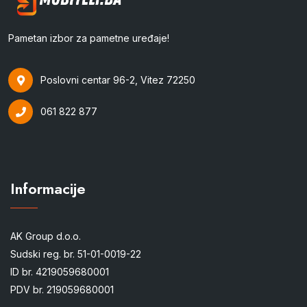
Pametan izbor za pametne uređaje!
Poslovni centar 96-2, Vitez 72250
061 822 877
Informacije
AK Group d.o.o.
Sudski reg. br. 51-01-0019-22
ID br. 4219059680001
PDV br. 219059680001