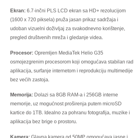
Ekran:
6.7-inčni PLS LCD ekran sa HD+ rezolucijom
(1600 x 720 piksela) pruža jasan prikaz sadržaja i
udoban vizuelni doživljaj za svakodnevno korištenje,
pregled društvenih mreža i gledanje videa.
Procesor:
Opremljen MediaTek Helio G35
osmojezgrenim procesorom koji omogućava stabilan rad
aplikacija, surfanje internetom i reprodukciju multimedije
bez većih zastoja.
Memorija:
Dolazi sa 8GB RAM-a i 256GB interne
memorije, uz mogućnost proširenja putem microSD
kartice do 1TB. Idealno za pohranu fotografija, muzike i
aplikacija bez brige o prostoru.
Kamera:
Glavna kamera od 50MP omogućava jasne i