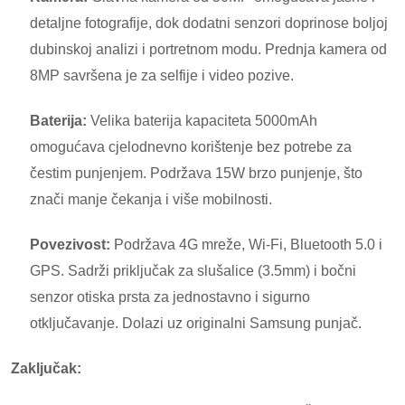
detaljne fotografije, dok dodatni senzori doprinose boljoj
dubinskoj analizi i portretnom modu. Prednja kamera od
8MP savršena je za selfije i video pozive.
Baterija:
Velika baterija kapaciteta 5000mAh
omogućava cjelodnevno korištenje bez potrebe za
čestim punjenjem. Podržava 15W brzo punjenje, što
znači manje čekanja i više mobilnosti.
Povezivost:
Podržava 4G mreže, Wi-Fi, Bluetooth 5.0 i
GPS. Sadrži priključak za slušalice (3.5mm) i bočni
senzor otiska prsta za jednostavno i sigurno
otključavanje. Dolazi uz originalni Samsung punjač.
Zaključak: