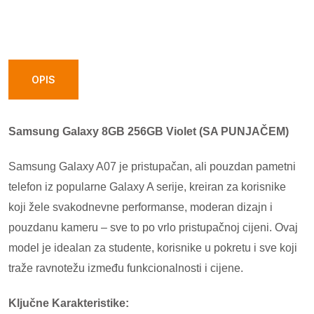
8GB
256GB
Violet
(SA
OPIS
PUNJACEM)
quantity
Samsung Galaxy 8GB 256GB Violet (SA PUNJAČEM)
Samsung Galaxy A07 je pristupačan, ali pouzdan pametni
telefon iz popularne Galaxy A serije, kreiran za korisnike
koji žele svakodnevne performanse, moderan dizajn i
pouzdanu kameru – sve to po vrlo pristupačnoj cijeni. Ovaj
model je idealan za studente, korisnike u pokretu i sve koji
traže ravnotežu između funkcionalnosti i cijene.
Ključne Karakteristike: