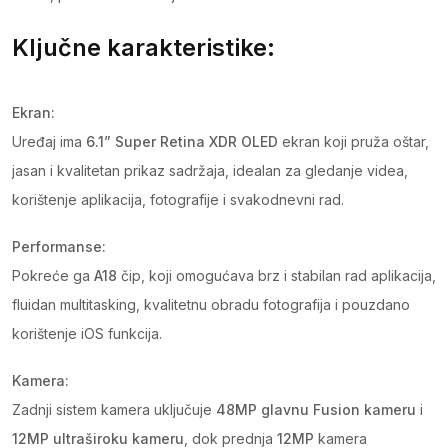
Ključne karakteristike:
Ekran:
Uređaj ima
6.1” Super Retina XDR OLED
ekran koji pruža oštar,
jasan i kvalitetan prikaz sadržaja, idealan za gledanje videa,
korištenje aplikacija, fotografije i svakodnevni rad.
Performanse:
Pokreće ga
A18
čip, koji omogućava brz i stabilan rad aplikacija,
fluidan multitasking, kvalitetnu obradu fotografija i pouzdano
korištenje iOS funkcija.
Kamera:
Zadnji sistem kamera uključuje
48MP glavnu Fusion kameru
i
12MP ultraširoku kameru
, dok prednja
12MP
kamera