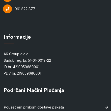
061 822 877
Informacije
AK Group d.o.o.
Sudski reg. br. 51-01-0019-22
ID br. 4219059680001
PDV br. 219059680001
Podržani Načini Plaćanja
Pouzećem prilikom dostave paketa