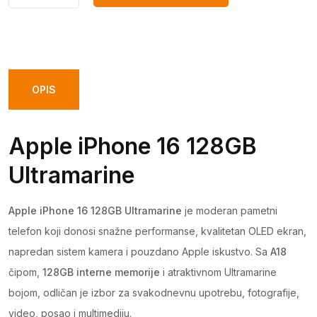
DODAJ U KORPU
iPhone
16
128GB
Ultramarine
quantity
OPIS
Apple iPhone 16 128GB
Ultramarine
Apple iPhone 16 128GB Ultramarine
je moderan pametni
telefon koji donosi snažne performanse, kvalitetan OLED ekran,
napredan sistem kamera i pouzdano Apple iskustvo. Sa
A18
čipom,
128GB interne memorije
i atraktivnom Ultramarine
bojom, odličan je izbor za svakodnevnu upotrebu, fotografije,
video, posao i multimediju.