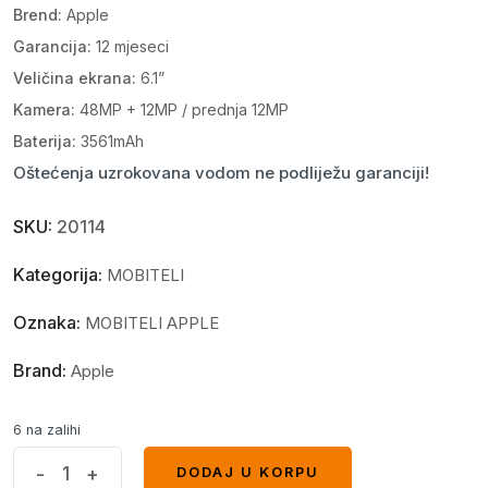
Brend:
Apple
Garancija:
12 mjeseci
Veličina ekrana:
6.1”
Kamera:
48MP + 12MP / prednja 12MP
Baterija:
3561mAh
Oštećenja uzrokovana vodom ne podliježu garanciji!
SKU:
20114
Kategorija:
MOBITELI
Oznaka:
MOBITELI APPLE
Brand:
Apple
6 na zalihi
Apple
-
+
DODAJ U KORPU