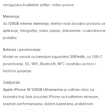
omogućava kvalitetne selfije i video pozive.
Memorija:
Sa
128GB interne memorije
, telefon nudi dovoljno prostora za
aplikacije, fotografije, video zapise, dokumente i svakodnevne
podatke.
Baterija i povezivanje:
Model se navodi sa baterijom kapaciteta
3561mAh
, uz USB-C
povezivanje, 5G, WiFi, Bluetooth, NFC i podršku za brzo i
bežično punjenje.
Zaključak:
Apple iPhone 16 128GB Ultramarine
je odličan izbor za
korisnike koji žele pouzdan iPhone sa kvalitetnim ekranom,
snažnim performansama, dobrim kamerama, praktičnom