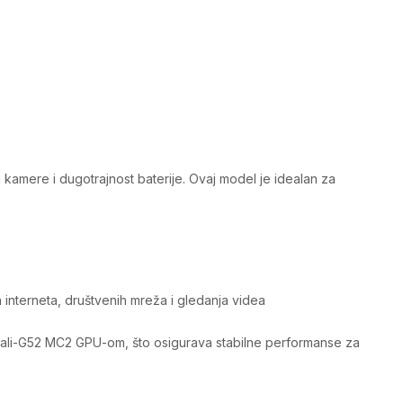
kamere i dugotrajnost baterije. Ovaj model je idealan za
nterneta, društvenih mreža i gledanja videa​
li-G52 MC2 GPU-om, što osigurava stabilne performanse za