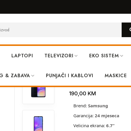
LAPTOPI
TELEVIZORI
EKO SISTEM
lack
G & ZABAVA
PUNJAČI I KABLOVI
Samsung A05 
MASKICE
190,00
KM
Brend:
Samsung
Garancija:
24 mjeseca
Velicina ekrana:
6.7”