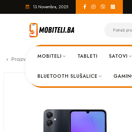
13 Novembra, 2025
MOBITELI
TABLETI
SATOVI
Proizvodi
MOBITELI
Samsung A05 4GB 64GB B
BLUETOOTH SLUŠALICE
GAMIN