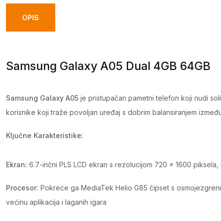
OPIS
Samsung Galaxy A05 Dual 4GB 64GB
Samsung Galaxy A05
je pristupačan pametni telefon koji nudi s
korisnike koji traže povoljan uređaj s dobrim balansiranjem između 
Ključne Karakteristike:
Ekran:
6.7-inčni PLS LCD ekran s rezolucijom 720 x 1600 piksela, 
Procesor:
Pokreće ga MediaTek Helio G85 čipset s osmojezgreni
većinu aplikacija i laganih igara​