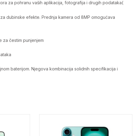
a za pohranu vaših aplikacija, fotografija i drugih podataka​
(
eru za dubinske efekte. Prednja kamera od 8MP omogućava
 za čestim punjenjem​
ataka​
om baterijom. Njegova kombinacija solidnih specifikacija i