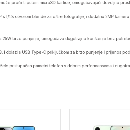
ože proširiti putem microSD kartice, omogućavajući dovoljno prostor
 s f/1.8 otvorom blende za oštre fotografije, i dodatnu 2MP kam
 25W brzo punjenje, omogućava dugotrajno korištenje bez potrebe
, i dolazi s USB Type-C priključkom za brzo punjenje i prijenos pod
žele pristupačan pametni telefon s dobrim performansama i dugotrajn