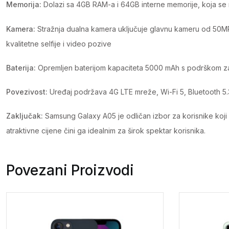
Memorija:
Dolazi sa 4GB RAM-a i 64GB interne memorije, koja se m
Kamera:
Stražnja dualna kamera uključuje glavnu kameru od 50MP
kvalitetne selfije i video pozive​
Baterija:
Opremljen baterijom kapaciteta 5000 mAh s podrškom za
Povezivost:
Uređaj podržava 4G LTE mreže, Wi-Fi 5, Bluetooth 5.3
Zaključak:
Samsung Galaxy A05 je odličan izbor za korisnike koji 
atraktivne cijene čini ga idealnim za širok spektar korisnika.
Povezani Proizvodi