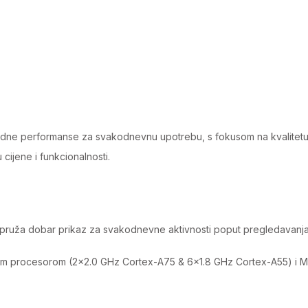
Black
quantity
olidne performanse za svakodnevnu upotrebu, s fokusom na kvalitetu 
cijene i funkcionalnosti.
pruža dobar prikaz za svakodnevne aktivnosti poput pregledavanja i
m procesorom (2×2.0 GHz Cortex-A75 & 6×1.8 GHz Cortex-A55) i Ma