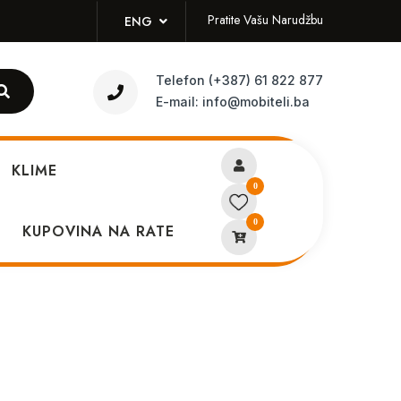
Pratite Vašu Narudžbu
ENG
Telefon
(+387) 61 822 877
E-mail:
info@mobiteli.ba
KLIME
0
0
4GB 64GB Black
KUPOVINA NA RATE