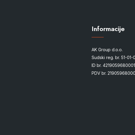
Informacije
AK Group d.o.o.
Sudski reg. br. 51-01
ID br. 4219059680001
PDV br. 21905968000