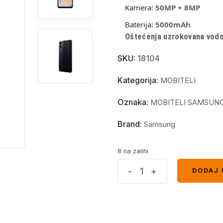
Kamera:
50MP + 8MP
Baterija:
5000mAh
Oštećenja uzrokovana vodom
SKU:
18104
Kategorija:
MOBITELI
Oznaka:
MOBITELI SAMSUN
Brand:
Samsung
8 na zalihi
Samsung
-
+
DODAJ 
DODAJ 
A05
4GB
64GB