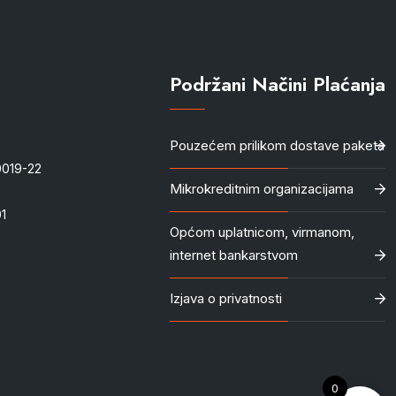
Podržani Načini Plaćanja
Pouzećem prilikom dostave paketa
-0019-22
Mikrokreditnim organizacijama
1
Općom uplatnicom, virmanom,
internet bankarstvom
Izjava o privatnosti
0