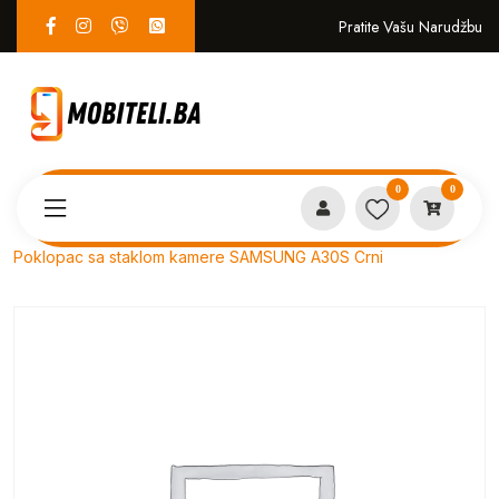
Pratite Vašu Narudžbu
0
0
Proizvodi
SERVIS
Poklopac sa staklom kamere SAMSUNG A30S Crni