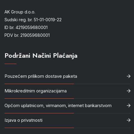
AK Group d.o.o.
Sudski reg. br. 51-01-0019-22
ID br. 4219059680001
PDV br. 219059680001
Podržani Načini Plaćanja
Pouzećem prilikom dostave paketa
Mikrokreditnim organizacijama
Općom uplatnicom, virmanom, internet bankarstvom
Izjava o privatnosti