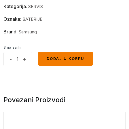
Kategorija:
SERVIS
Oznaka:
BATERIJE
Brand:
Samsung
3 na zalihi
Baterija
-
+
DODAJ U KORPU
DODAJ U KORPU
Forever
1250mAh
Li-
Ion
Samsung
Povezani Proizvodi
Xcover
quantity