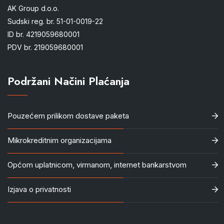
AK Group d.o.o.
Sudski reg. br. 51-01-0019-22
ID br. 4219059680001
PDV br. 219059680001
Podržani Načini Plaćanja
Pouzećem prilikom dostave paketa
Mikrokreditnim organizacijama
Općom uplatnicom, virmanom, internet bankarstvom
Izjava o privatnosti