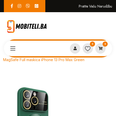
Pratite Vašu Narudžbu
0
0
Proizvodi
MASKICE
MagSafe Full maskica iPhone 13 Pro Max Green