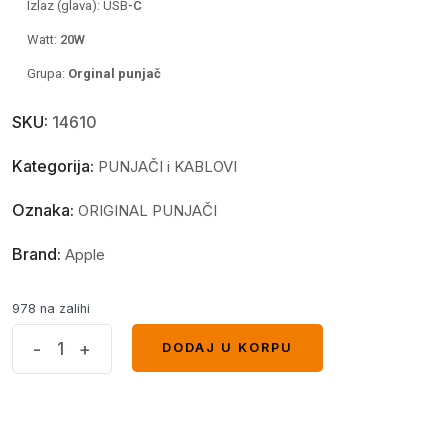
Izlaz (glava): USB
-C
Watt:
20
W
Grupa:
Orginal punjač
SKU:
14610
Kategorija:
PUNJAČI i KABLOVI
Oznaka:
ORIGINAL PUNJAČI
Brand:
Apple
978 na zalihi
Kucni
-
+
DODAJ U KORPU
DODAJ U KORPU
punjac
Apple
Original