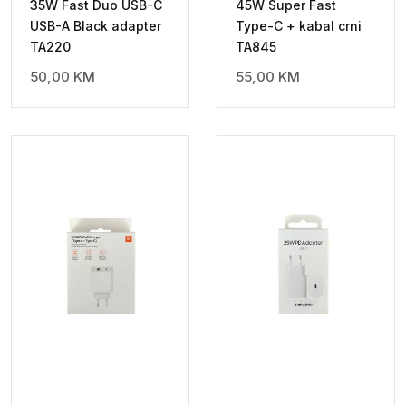
35W Fast Duo USB-C
45W Super Fast
USB-A Black adapter
Type-C + kabal crni
TA220
TA845
50,00
KM
55,00
KM