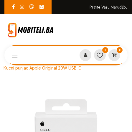
Pratite Vašu Narudžbu
0
0
Proizvodi
PUNJAČI i KABLOVI
Kucni punjac Apple Original 20W USB-C