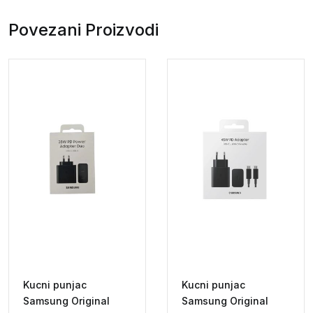
20W
USB-
Povezani Proizvodi
C
quantity
Kucni punjac
Kucni punjac
Samsung Original
Samsung Original