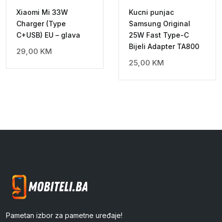
Xiaomi Mi 33W
Kucni punjac
Charger (Type
Samsung Original
C+USB) EU – glava
25W Fast Type-C
Bijeli Adapter TA800
29,00
KM
25,00
KM
Pametan izbor za pametne uređaje!