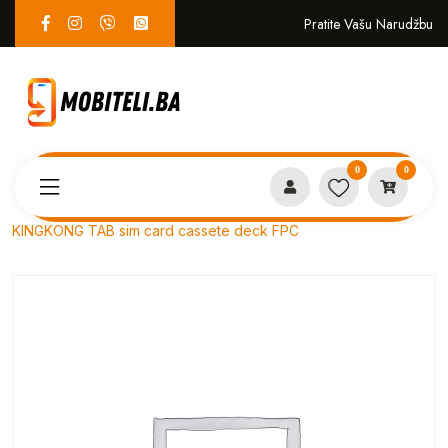
Pratite Vašu Narudžbu
0
0
Proizvodi
SERVIS
KINGKONG TAB sim card cassete deck FPC