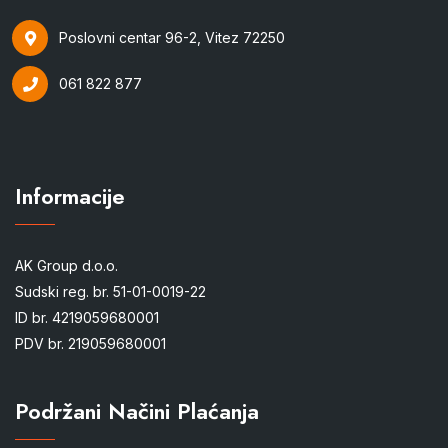
Poslovni centar 96-2, Vitez 72250
061 822 877
Informacije
AK Group d.o.o.
Sudski reg. br. 51-01-0019-22
ID br. 4219059680001
PDV br. 219059680001
Podržani Načini Plaćanja