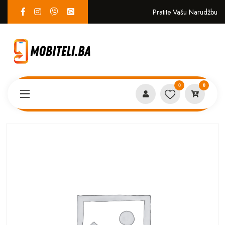
Pratite Vašu Narudžbu
0
0
Proizvodi
SERVIS
KING KONG 5 tipka za glasnoću