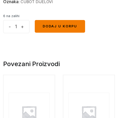
Oznaka:
CUBOT DIJELOVI
6 na zalihi
KING
-
+
DODAJ U KORPU
DODAJ U KORPU
KONG
5
tipka
za
glasnoću
Povezani Proizvodi
quantity