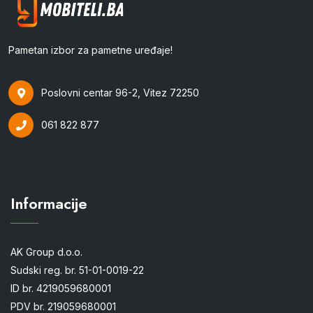
Pametan izbor za pametne uređaje!
Poslovni centar 96-2, Vitez 72250
061 822 877
Informacije
AK Group d.o.o.
Sudski reg. br. 51-01-0019-22
ID br. 4219059680001
PDV br. 219059680001