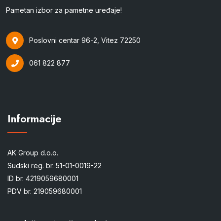
Pametan izbor za pametne uređaje!
Poslovni centar 96-2, Vitez 72250
061 822 877
Informacije
AK Group d.o.o.
Sudski reg. br. 51-01-0019-22
ID br. 4219059680001
PDV br. 219059680001