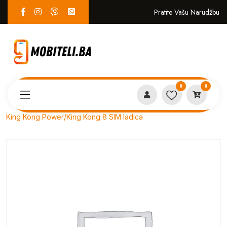
Pratite Vašu Narudžbu
0
0
Proizvodi
SERVIS
King Kong Power/King Kong 8 SIM ladica