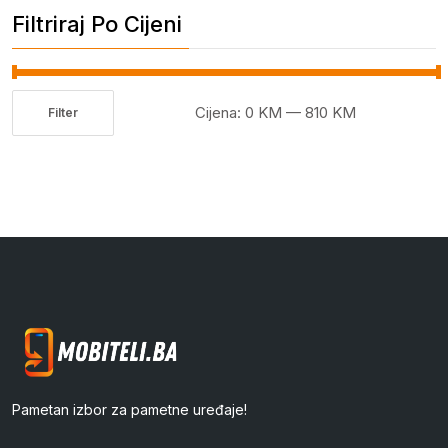
Filtriraj Po Cijeni
Cijena:
0 KM
—
810 KM
Filter
Minimalna
Maksimalna
cijena
cijena
Pametan izbor za pametne uređaje!