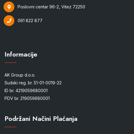
Poslovni centar 96-2, Vitez 72250
061 822 877
Informacije
AK Group d.o.o.
Sudski reg. br. 51-01-0019-22
ID br. 4219059680001
PDV br. 219059680001
Podržani Načini Plaćanja