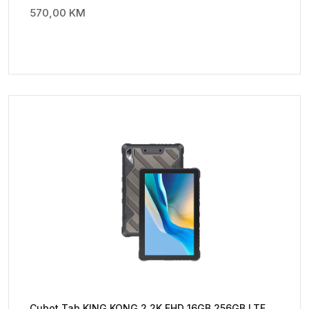
570,00
KM
Cubot Tab KING KONG 2 2K FHD 16GB 256GB LTE