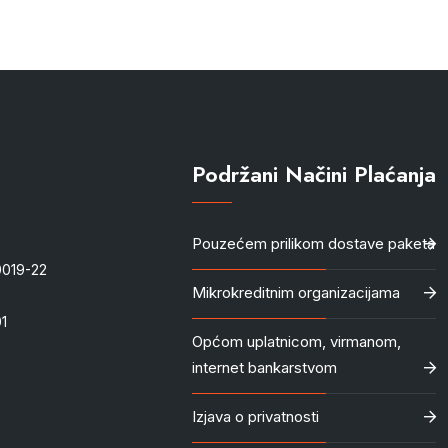
Podržani Načini Plaćanja
Pouzećem prilikom dostave paketa
-0019-22
Mikrokreditnim organizacijama
1
Općom uplatnicom, virmanom,
internet bankarstvom
Izjava o privatnosti