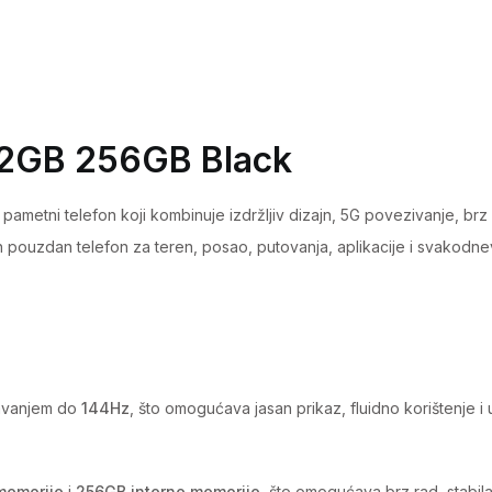
Star
2
5G
12GB
256GB
12GB 256GB Black
Black
quantity
pametni telefon koji kombinuje izdržljiv dizajn, 5G povezivanje, br
ban pouzdan telefon za teren, posao, putovanja, aplikacije i svakodn
žavanjem do
144Hz
, što omogućava jasan prikaz, fluidno korištenje i 
memorije
i
256GB interne memorije
, što omogućava brz rad, stabila