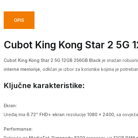
OPIS
Cubot King Kong Star 2 5G 
Cubot King Kong Star 2 5G 12GB 256GB Black
je snažan robusni 
interne memorije
, odličan je izbor za korisnike kojima je potre
Ključne karakteristike:
Ekran:
Uređaj ima
6.72” FHD+ ekran
rezolucije
1080 x 2400
, sa osvje
Performanse:
Pokreće ga
MediaTek Dimensity 8200
procesor, uz
12GB RAM 