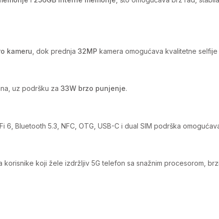
o kameru
, dok prednja
32MP
kamera omogućava kvalitetne selfije 
na, uz podršku za
33W brzo punjenje
.
 WiFi 6, Bluetooth 5.3, NFC, OTG, USB-C i dual SIM podrška omoguć
za korisnike koji žele izdržljiv 5G telefon sa snažnim procesorom, 