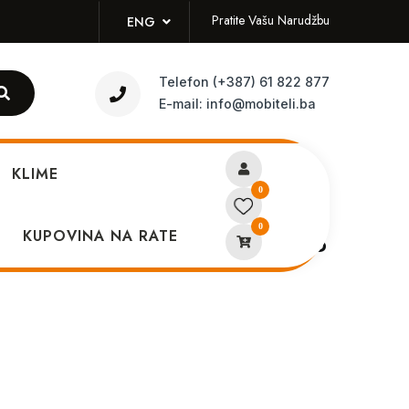
Pratite Vašu Narudžbu
ENG
Telefon
(+387) 61 822 877
E-mail:
info@mobiteli.ba
KLIME
0
0
ng Star 2 5G 12GB 256GB
KUPOVINA NA RATE