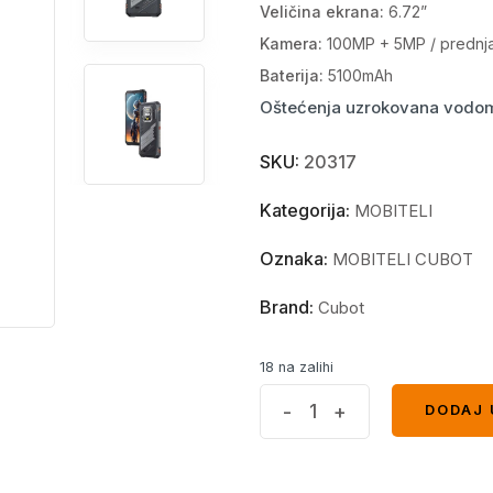
Veličina ekrana:
6.72”
Kamera:
100MP + 5MP / prednj
Baterija:
5100mAh
Oštećenja uzrokovana vodom 
SKU:
20317
Kategorija:
MOBITELI
Oznaka:
MOBITELI CUBOT
Brand:
Cubot
18 na zalihi
Cubot
-
+
DODAJ 
DODAJ 
King
Kong