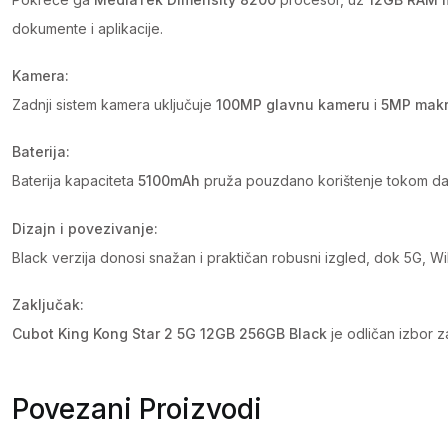
dokumente i aplikacije.
Kamera:
Zadnji sistem kamera uključuje
100MP glavnu kameru
i
5MP makr
Baterija:
Baterija kapaciteta
5100mAh
pruža pouzdano korištenje tokom da
Dizajn i povezivanje:
Black verzija donosi snažan i praktičan robusni izgled, dok 5G,
Zaključak:
Cubot King Kong Star 2 5G 12GB 256GB Black
je odličan izbor 
Povezani Proizvodi