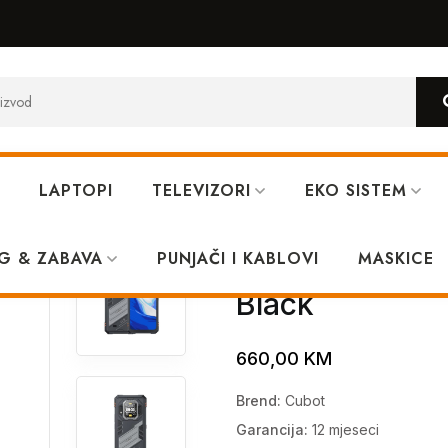
LAPTOPI
TELEVIZORI
EKO SISTEM
G 12GB 256GB Black
G & ZABAVA
PUNJAČI I KABLOVI
Cubot King Ko
MASKICE
Black
660,00
KM
Brend:
Cubot
Garancija:
12 mjeseci