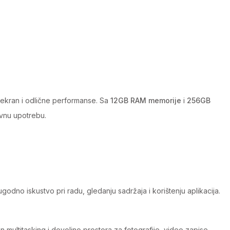
z ekran i odlične performanse. Sa
12GB RAM memorije
i
256GB
evnu upotrebu.
ugodno iskustvo pri radu, gledanju sadržaja i korištenju aplikacija.
n multitasking i dovoljno prostora za fotografije, video zapise,