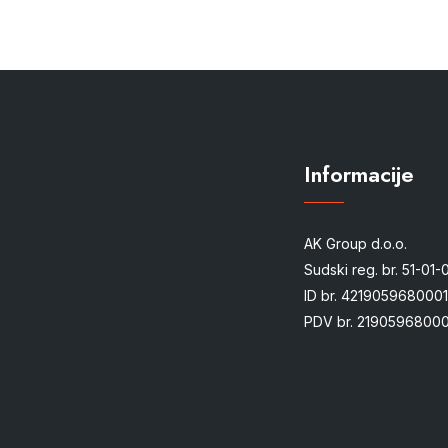
Informacije
AK Group d.o.o.
Sudski reg. br. 51-01
ID br. 4219059680001
PDV br. 21905968000