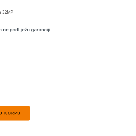
a 32MP
ne podliježu garanciji!
U KORPU
U KORPU