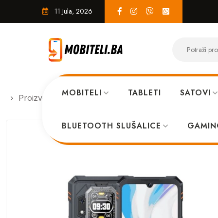
11 Jula, 2026
MOBITELI
TABLETI
SATOVI
Proizvodi
MOBITELI
Cubot King Kong Star 2 5
BLUETOOTH SLUŠALICE
GAMIN