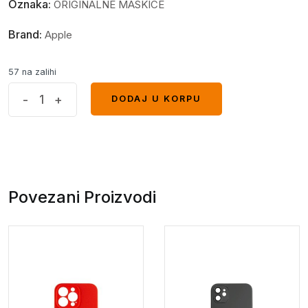
Oznaka:
ORIGINALNE MASKICE
Brand:
Apple
57 na zalihi
Iphone
-
+
DODAJ U KORPU
DODAJ U KORPU
14
plus
case
breskva
quantity
Povezani Proizvodi