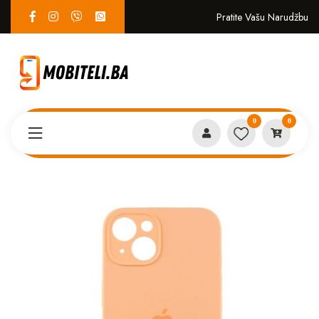
Pratite Vašu Narudžbu
0
0
Proizvodi
MASKICE
Iphone 14 plus case breskva