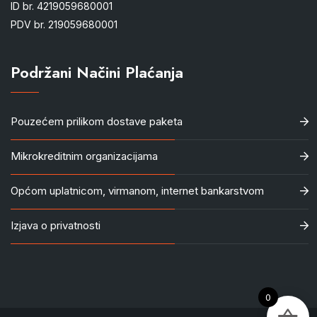
ID br. 4219059680001
PDV br. 219059680001
Podržani Načini Plaćanja
Pouzećem prilikom dostave paketa
Mikrokreditnim organizacijama
Općom uplatnicom, virmanom, internet bankarstvom
Izjava o privatnosti
0