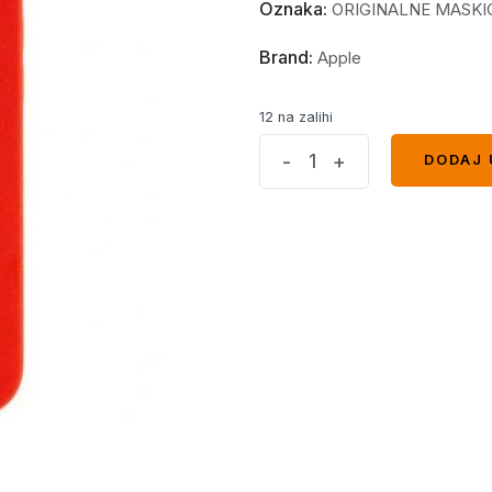
Oznaka:
ORIGINALNE MASKI
Brand:
Apple
12 na zalihi
Iphone
-
+
DODAJ 
DODAJ 
13
Pro
Max
case
crvena
*
quantity