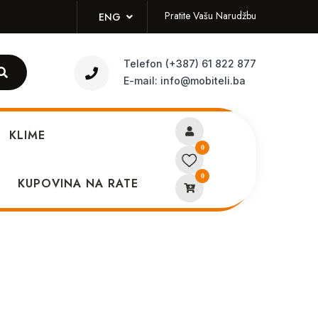
Pratite Vašu Narudžbu
ENG
Telefon
(+387) 61 822 877
E-mail:
info@mobiteli.ba
KLIME
0
0
Max case crvena *
KUPOVINA NA RATE