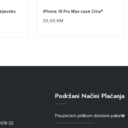
aljevsko
iPhone 16 Pro Max case Crna*
20,00
KM
Podržani Načini Plaćanja
Pouzećem prilikom dostave paketa
-0019-22