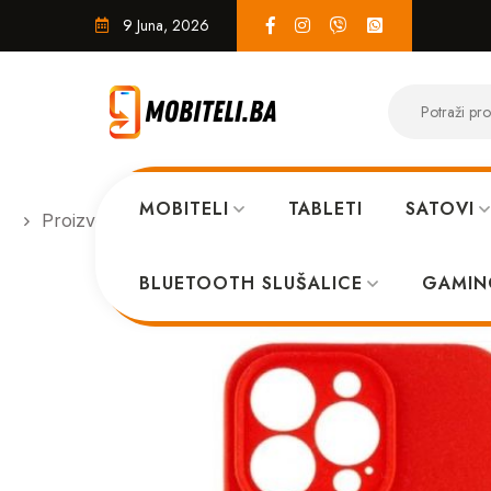
9 Juna, 2026
MOBITELI
TABLETI
SATOVI
Proizvodi
MASKICE
Iphone 13 Pro Max case cr
BLUETOOTH SLUŠALICE
GAMIN