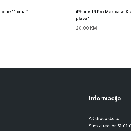
Phone 11 crna*
iPhone 16 Pro Max case Kr
plava*
20,00
KM
Informacije
AK Group d.o.o.
Sudski reg. br. 51-01