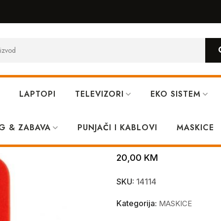
LAPTOPI
TELEVIZORI
EKO SISTEM
vena *
G & ZABAVA
PUNJAČI I KABLOVI
Iphone 13 Pro 
MASKICE
20,00
KM
SKU:
14114
Kategorija:
MASKICE