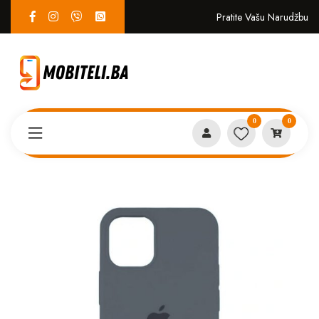
Pratite Vašu Narudžbu
0
0
Proizvodi
MASKICE
Iphone 11 Pro case tamno siva*