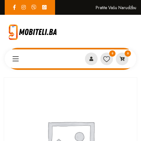
Pratite Vašu Narudžbu
0
0
Proizvodi
MASKICE
GUESS iPhone 16 PRO MAX A8