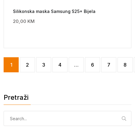
Silikonska maska Samsung S25+ Bijela
20,00
KM
1
2
3
4
…
6
7
8
Pretraži
Pretraga: