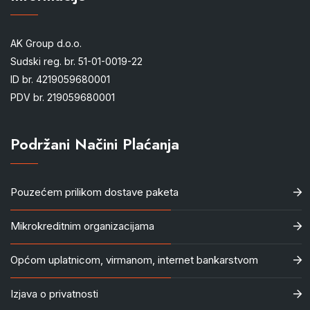
AK Group d.o.o.
Sudski reg. br. 51-01-0019-22
ID br. 4219059680001
PDV br. 219059680001
Podržani Načini Plaćanja
Pouzećem prilikom dostave paketa
Mikrokreditnim organizacijama
Općom uplatnicom, virmanom, internet bankarstvom
Izjava o privatnosti