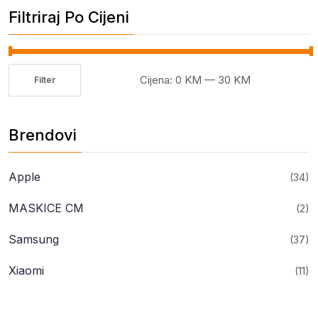
Filtriraj Po Cijeni
Cijena:
0 KM
—
30 KM
Filter
Minimalna
Maksimalna
cijena
cijena
Brendovi
Apple
(34)
MASKICE CM
(2)
Samsung
(37)
Xiaomi
(11)