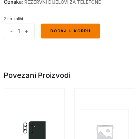
Oznaka:
REZERVNI DIJELOVI ZA TELEFONE
2 na zalihi
Flet
-
+
DODAJ U KORPU
DODAJ U KORPU
tipki
Xiaomi
Redmi
9A
quantity
Povezani Proizvodi