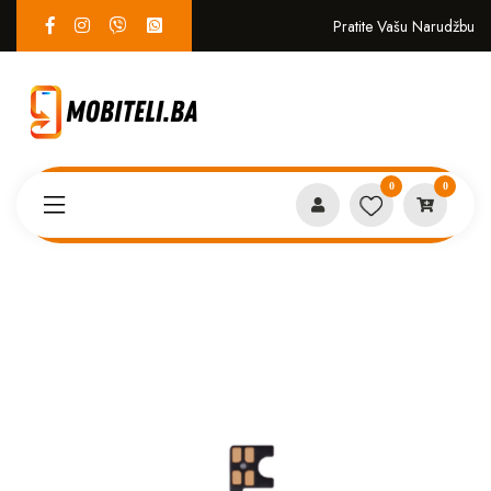
Pratite Vašu Narudžbu
0
0
Proizvodi
SERVIS
Flet tipki Xiaomi Redmi 9A