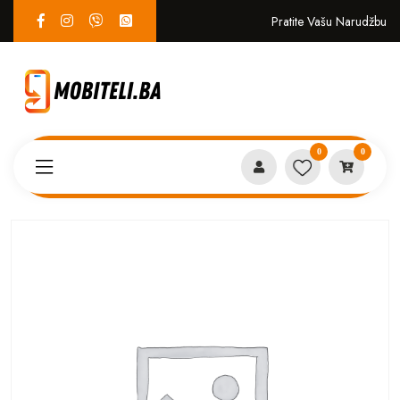
Pratite Vašu Narudžbu
0
0
Proizvodi
SERVIS
Buzzer Xiaomi Redmi 9T