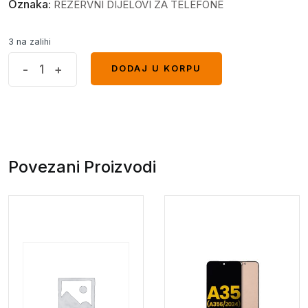
Oznaka:
REZERVNI DIJELOVI ZA TELEFONE
3 na zalihi
Buzzer
-
+
DODAJ U KORPU
DODAJ U KORPU
Xiaomi
Redmi
9T
quantity
Povezani Proizvodi