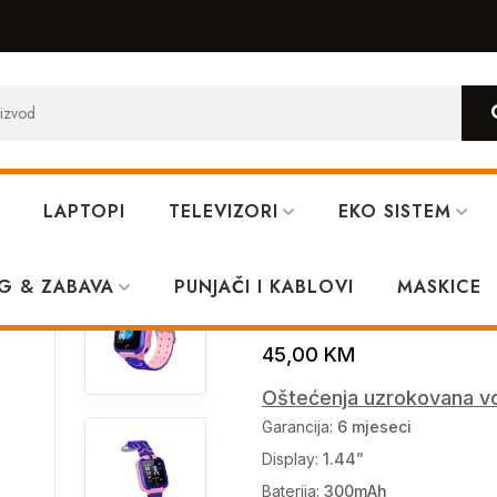
LAPTOPI
TELEVIZORI
EKO SISTEM
t XO H100 2G Pink
G & ZABAVA
PUNJAČI I KABLOVI
Dječiji pametn
MASKICE
45,00
KM
Oštećenja uzrokovana vo
Garancija:
6 mjeseci
Display:
1.44”
Baterija:
300mAh