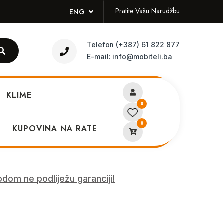
Pratite Vašu Narudžbu
ENG
Telefon
(+387) 61 822 877
E-mail:
info@mobiteli.ba
KLIME
0
0
i sat XO H100 2G Pink
KUPOVINA NA RATE
dom ne podliježu garanciji!