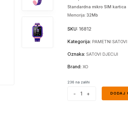
Standardna mikro SIM kartica
Memorija:
32Mb
SKU:
16812
Kategorija:
PAMETNI SATOVI
Oznaka:
SATOVI DJECIJI
Brand:
XO
236 na zalihi
Dječiji
-
+
DODAJ 
DODAJ 
pametni
sat
XO
H100