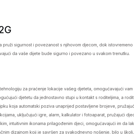
2G
Pink
quantity
 2G
jima pruži sigurnost i povezanost s njihovom djecom, dok istovremeno 
vajući da vaše dijete bude sigurno i povezano u svakom trenutku.
tehnologiju za praćenje lokacije vašeg djeteta, omogućavajući vam d
ćujući djetetu da jednostavno stupi u kontakt s roditeljima, a rodi
S tipku koja automatski poziva unaprijed postavljene brojeve, pružajuć
ijama, uključujući igre, alarm, kalkulator i fotoaparat, pružajući dj
ikim, intuitivnim ikonama prilagođenim djeci, omogućavajući im da lak
ačnim dizajnom koji je savršen za svakodnevno nošenje, bilo u školi, 