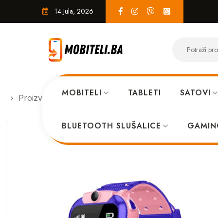
14 Jula, 2026
MOBITELI
TABLETI
SATOVI
Proizvodi
PAMETNI SATOVI
Dječiji pametni sa
BLUETOOTH SLUŠALICE
GAMIN