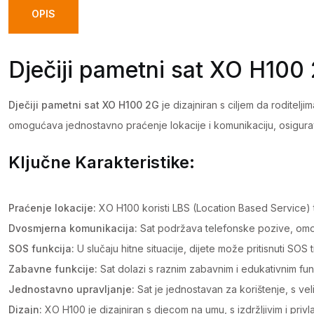
OPIS
Dječiji pametni sat XO H100
Dječiji pametni sat XO H100 2G
je dizajniran s ciljem da roditel
omogućava jednostavno praćenje lokacije i komunikaciju, osigura
Ključne Karakteristike:
Praćenje lokacije:
XO H100 koristi LBS (Location Based Service) 
Dvosmjerna komunikacija:
Sat podržava telefonske pozive, omogu
SOS funkcija:
U slučaju hitne situacije, dijete može pritisnuti SO
Zabavne funkcije:
Sat dolazi s raznim zabavnim i edukativnim funkc
Jednostavno upravljanje:
Sat je jednostavan za korištenje, s vel
Dizajn:
XO H100 je dizajniran s djecom na umu, s izdržljivim i privl