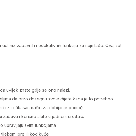
nudi niz zabavnih i edukativnih funkcija za najmlađe. Ovaj sat
a uvijek znate gdje se ono nalazi.
teljima da brzo dosegnu svoje dijete kada je to potrebno.
i brz i efikasan način za dobijanje pomoći.
eci zabavu i korisne alate u jednom uređaju.
o upravljaju svim funkcijama.
tijekom igre ili kod kuće.