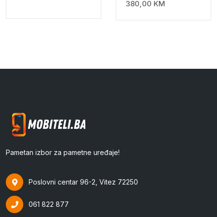
380,00
KM
Pametan izbor za pametne uređaje!
Poslovni centar 96-2, Vitez 72250
061 822 877