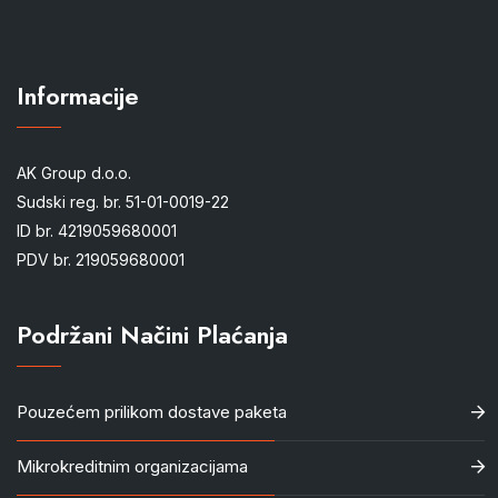
Informacije
AK Group d.o.o.
Sudski reg. br. 51-01-0019-22
ID br. 4219059680001
PDV br. 219059680001
Podržani Načini Plaćanja
Pouzećem prilikom dostave paketa
Mikrokreditnim organizacijama