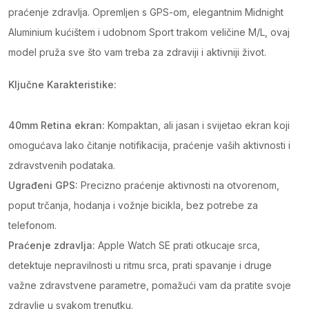
praćenje zdravlja. Opremljen s GPS-om, elegantnim Midnight
Aluminium kućištem i udobnom Sport trakom veličine M/L, ovaj
model pruža sve što vam treba za zdraviji i aktivniji život.
Ključne Karakteristike:
40mm Retina ekran:
Kompaktan, ali jasan i svijetao ekran koji
omogućava lako čitanje notifikacija, praćenje vaših aktivnosti i
zdravstvenih podataka.
Ugrađeni GPS:
Precizno praćenje aktivnosti na otvorenom,
poput trčanja, hodanja i vožnje bicikla, bez potrebe za
telefonom.
Praćenje zdravlja:
Apple Watch SE prati otkucaje srca,
detektuje nepravilnosti u ritmu srca, prati spavanje i druge
važne zdravstvene parametre, pomažući vam da pratite svoje
zdravlje u svakom trenutku.