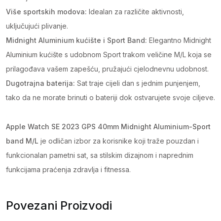
Više sportskih modova:
Idealan za različite aktivnosti,
uključujući plivanje.
Midnight Aluminium kućište i Sport Band:
Elegantno Midnight
Aluminium kućište s udobnom Sport trakom veličine M/L koja se
prilagođava vašem zapešću, pružajući cjelodnevnu udobnost.
Dugotrajna baterija:
Sat traje cijeli dan s jednim punjenjem,
tako da ne morate brinuti o bateriji dok ostvarujete svoje ciljeve.
Apple Watch SE 2023 GPS 40mm Midnight Aluminium-Sport
band M/L
je odličan izbor za korisnike koji traže pouzdan i
funkcionalan pametni sat, sa stilskim dizajnom i naprednim
funkcijama praćenja zdravlja i fitnessa.
Povezani Proizvodi