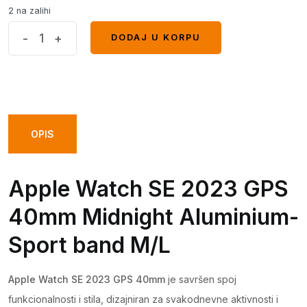
2 na zalihi
Apple
-
+
DODAJ U KORPU
DODAJ U KORPU
Watch
SE
2023
GPS
40mm
OPIS
Midnight
Aluminium-
Apple Watch SE 2023 GPS
Sport
band
40mm Midnight Aluminium-
M/L
Sport band M/L
quantity
Apple Watch SE 2023 GPS 40mm
je savršen spoj
funkcionalnosti i stila, dizajniran za svakodnevne aktivnosti i