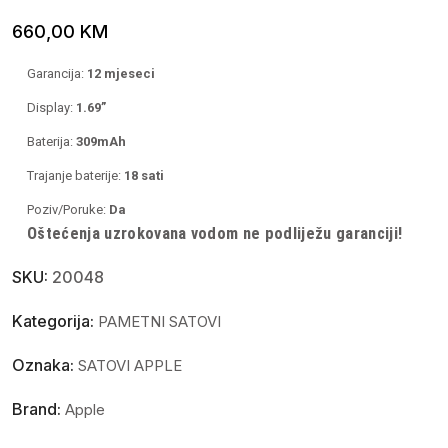
660,00
KM
Garancija:
12 mjeseci
Display:
1.69”
Baterija:
309mAh
Trajanje baterije:
18 sati
Poziv/Poruke:
Da
Oštećenja uzrokovana vodom ne podliježu garanciji!
SKU:
20048
Kategorija:
PAMETNI SATOVI
Oznaka:
SATOVI APPLE
Brand:
Apple