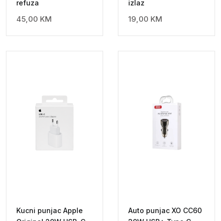
refuza
izlaz
45,00
KM
19,00
KM
Kucni punjac Apple
Auto punjac XO CC60