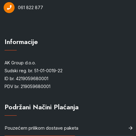
061 822 877
Informacije
AK Group d.o.o.
Sudski reg. br. 51-01-0019-22
ID br. 4219059680001
PDV br. 219059680001
Podržani Načini Plaćanja
Pouzećem prilikom dostave paketa