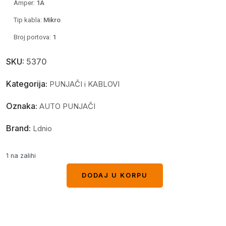
Amper:
1
A
Tip kabla:
Mikro
Broj portova:
1
SKU:
5370
Kategorija:
PUNJAČI i KABLOVI
Oznaka:
AUTO PUNJAČI
Brand:
Ldnio
1 na zalihi
DODAJ U KORPU
DODAJ U KORPU