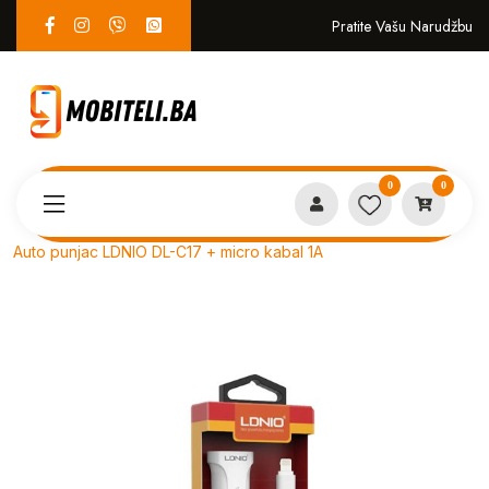
Pratite Vašu Narudžbu
0
0
Proizvodi
PUNJAČI i KABLOVI
Auto punjac LDNIO DL-C17 + micro kabal 1A