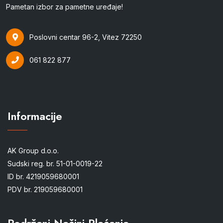
Pametan izbor za pametne uređaje!
Poslovni centar 96-2, Vitez 72250
061 822 877
Informacije
AK Group d.o.o.
Sudski reg. br. 51-01-0019-22
ID br. 4219059680001
PDV br. 219059680001
Podržani Načini Plaćanja