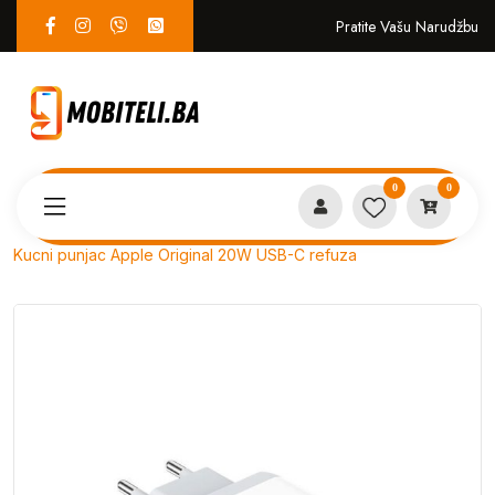
Pratite Vašu Narudžbu
0
0
Proizvodi
PUNJAČI i KABLOVI
Kucni punjac Apple Original 20W USB-C refuza