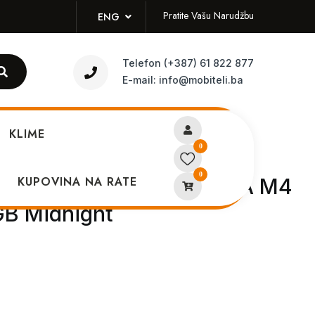
Pratite Vašu Narudžbu
ENG
Telefon
(+387) 61 822 877
E-mail:
info@mobiteli.ba
KLIME
0
0
k Air 13 2025 MC6C4LL/A M4
KUPOVINA NA RATE
B Midnight