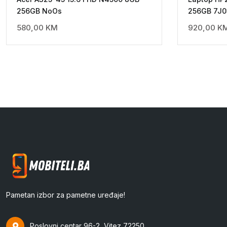
256GB NoOs
256GB 7J
580,00
KM
920,00
K
Pametan izbor za pametne uređaje!
Poslovni centar 96-2, Vitez 72250