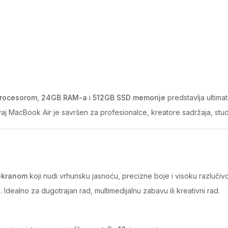
procesorom
,
24GB RAM-a
i
512GB SSD memorije
predstavlja ultima
aj MacBook Air je savršen za profesionalce, kreatore sadržaja, stu
 ekranom
koji nudi vrhunsku jasnoću, precizne boje i visoku razlučiv
Idealno za dugotrajan rad, multimedijalnu zabavu ili kreativni rad.