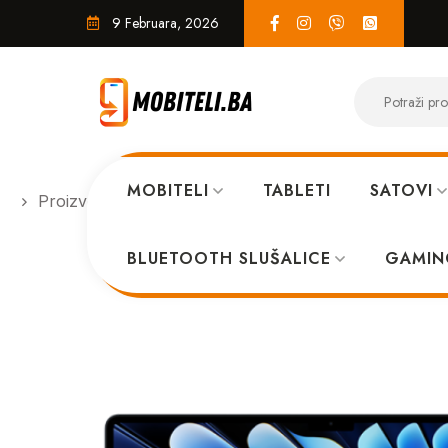
9 Februara, 2026
MOBITELI
TABLETI
SATOVI
Proizvodi
LAPTOPI
Apple Macbook Air 13 202
BLUETOOTH SLUŠALICE
GAMIN