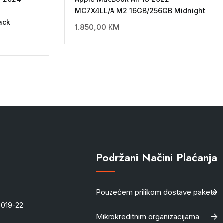
MC7X4LL/A M2 16GB/256GB Midnight
ack
1.850,00
KM
Podržani Načini Plaćanja
Pouzećem prilikom dostave paketa
-0019-22
Mikrokreditnim organizacijama