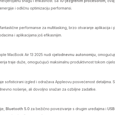
nevjerojatnu snagu i efikasnost. Sa
10-jezgrenim procesorom
, ova
energije i odličnu optimizaciju performansi.
fantastične performanse za multitasking, brzo otvaranje aplikacija i 
acima i aplikacijama još efikasnijim.
Apple MacBook Air 13 2025 nudi
cjelodnevnu autonomiju
, omogućuju
terija traje duže, omogućujući maksimalnu produktivnost tokom cijel
aje sofisticirani izgled i odražava Appleovu posvećenost detaljima. 
kodnevno nošenje, ali dovoljno snažan za ozbiljne zadatke.
ije,
Bluetooth 5.0
za bežično povezivanje s drugim uređajima i
USB