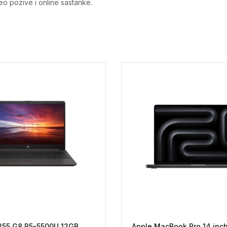
eo pozive i online sastanke.
255 G8 R5-5500U 12GB
Apple MacBook Pro 14 inc