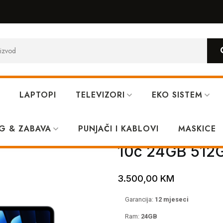
LAPTOPI
TELEVIZORI
EKO SISTEM
5 MC6C4LL/A M4 10c 24GB 512GB Midnight
G & ZABAVA
PUNJAČI I KABLOVI
Apple Macboo
MASKICE
10c 24GB 512G
3.500,00
KM
Garancija:
12 mjeseci
Ram:
24GB