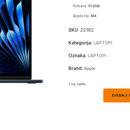
Pohrana:
512GB
Apple čip:
M4
SKU:
22182
Kategorija:
LAPTOPI
Oznaka:
LAPTOPI
Brand:
Apple
1 na zalihi
DODAJ 
DODAJ 