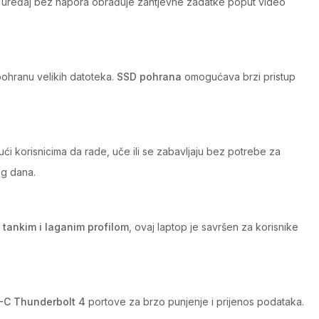
j uređaj bez napora obrađuje zahtjevne zadatke poput video
pohranu velikih datoteka.
SSD pohrana
omogućava brzi pristup
ći korisnicima da rade, uče ili se zabavljaju bez potrebe za
og dana.
S
tankim i laganim profilom
, ovaj laptop je savršen za korisnike
-C Thunderbolt 4
portove za brzo punjenje i prijenos podataka.