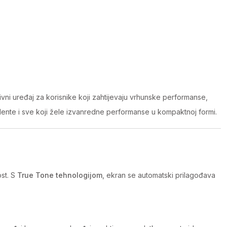
tivni uređaj za korisnike koji zahtijevaju vrhunske performanse,
dente i sve koji žele izvanredne performanse u kompaktnoj formi.
ost. S
True Tone tehnologijom
, ekran se automatski prilagođava