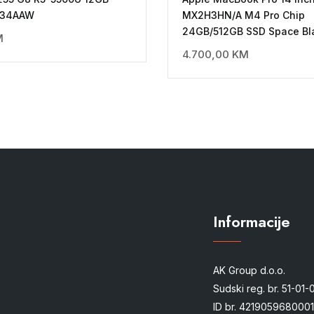
034AAW
MX2H3HN/A M4 Pro Chip
24GB/512GB SSD Space Bl
M
4.700,00
KM
Informacije
AK Group d.o.o.
Sudski reg. br. 51-01
ID br. 4219059680001