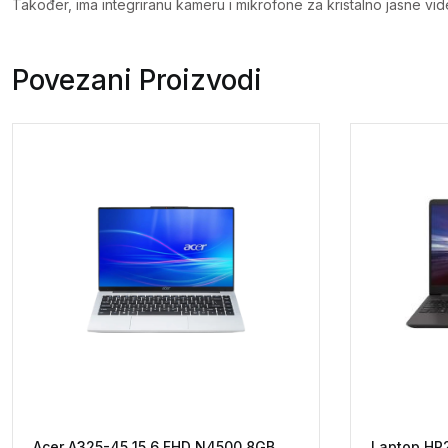
Također, ima integriranu kameru i mikrofone za kristalno jasne vid
Povezani Proizvodi
Acer A325-45 15.6 FHD N4500 8GB
Laptop HP