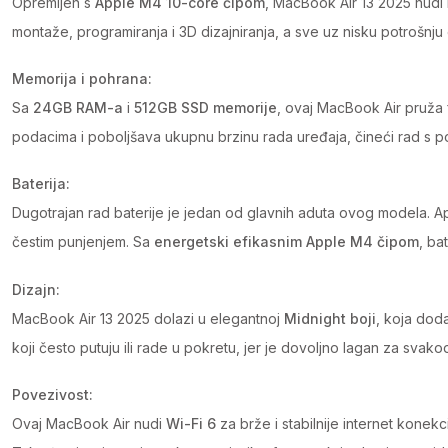
Opremljen s
Apple M4 10-core čipom
, MacBook Air 13 2025 nudi 
montaže, programiranja i 3D dizajniranja, a sve uz nisku potrošnju 
Memorija i pohrana:
Sa
24GB RAM-a
i
512GB SSD memorije
, ovaj MacBook Air pruža 
podacima i poboljšava ukupnu brzinu rada uređaja, čineći rad s pod
Baterija:
Dugotrajan rad baterije je jedan od glavnih aduta ovog modela. 
čestim punjenjem. Sa
energetski efikasnim Apple M4 čipom
, ba
Dizajn:
MacBook Air 13 2025 dolazi u elegantnoj
Midnight boji
, koja dod
koji često putuju ili rade u pokretu, jer je dovoljno lagan za sva
Povezivost:
Ovaj MacBook Air nudi
Wi-Fi 6
za brže i stabilnije internet konekc