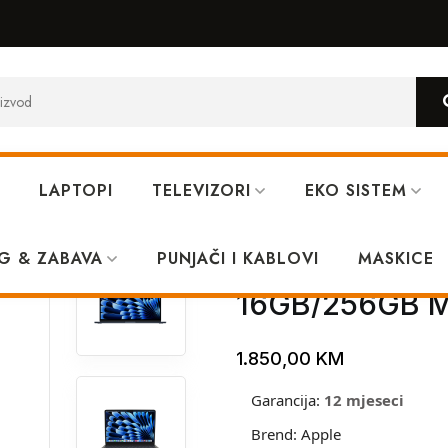
LAPTOPI
TELEVIZORI
EKO SISTEM
2 MC7X4LL/A M2 16GB/256GB Midnight
G & ZABAVA
PUNJAČI I KABLOVI
Apple MacBoo
MASKICE
16GB/256GB M
1.850,00
KM
Garancija:
12 mjeseci
Brend:
Apple