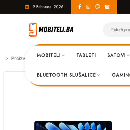
9 Februara, 2026
MOBITELI
TABLETI
SATOVI
Proizvodi
LAPTOPI
Apple MacBook Air 13 202
BLUETOOTH SLUŠALICE
GAMIN