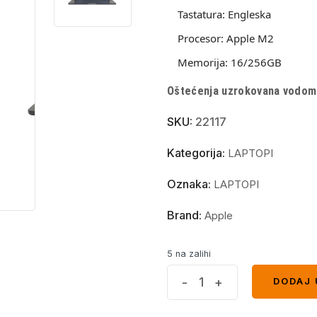
Tastatura:
Engleska
Procesor:
Apple M2
Memorija:
16/256GB
Oštećenja uzrokovana vodom n
SKU:
22117
Kategorija:
LAPTOPI
Oznaka:
LAPTOPI
Brand:
Apple
5 na zalihi
Apple
-
+
DODAJ 
DODAJ 
MacBook
Air