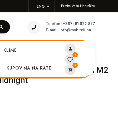
Pratite Vašu Narudžbu
ENG
Telefon
(+387) 61 822 877
E-mail:
info@mobiteli.ba
KLIME
0
0
k Air 13 2022 MC7X4LL/A M2
KUPOVINA NA RATE
idnight