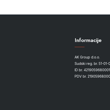
Informacije
AK Group d.o.o.
Sudski reg. br. 51-01
ID br. 4219059680001
PDV br. 21905968000