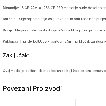
Memorija:
16 GB RAM
-a i
256 GB SSD
memorije nude dovoljno snag
Baterija:
Dugotrajna baterija osigurava do
18 sati
rada bez punjen
Dizajn:
Elegantan aluminijski dizajn u Midnight boji čini ga modernim
Priključci:
Thunderbolt/USB 4 portovi i 3.5mm priključak za sluša
Zaključak:
Ovaj model je odličan izbor za korisnike koji žele balans između ci
Povezani Proizvodi