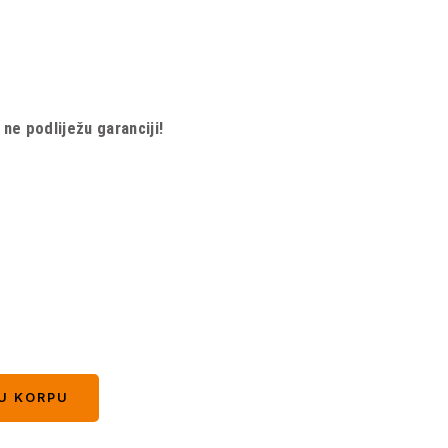
e podliježu garanciji!
U KORPU
U KORPU