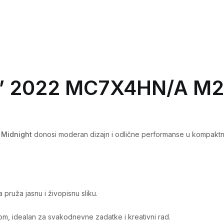
13
2022
MC7X4LL/A
M2
16GB/256GB
3” 2022 MC7X4HN/A M
Midnight
quantity
 Midnight
donosi moderan dizajn i odlične performanse u kompaktno
pruža jasnu i živopisnu sliku.
, idealan za svakodnevne zadatke i kreativni rad.