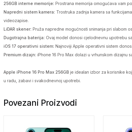
256GB interne memorije:
Prostrana memorija omogućava vam pohra
Napredni sistem kamera:
Trostruka zadnja kamera sa funkcijama k
videozapise.
LiDAR skener:
Pruža napredne mogućnosti snimanja pri slabom osvje
Dugotrajna baterija:
Ovaj model donosi cjelodnevnu upotrebu sa j
iOS 17 operativni sistem:
Najnoviji Apple operativni sistem donos
Premium dizajn:
iPhone 16 Pro Max dolazi u vrhunskom dizajnu sa vi
Apple iPhone 16 Pro Max 256GB
je idealan izbor za korisnike k
u radu, zabavi i svakodnevnoj upotrebi.
Povezani Proizvodi