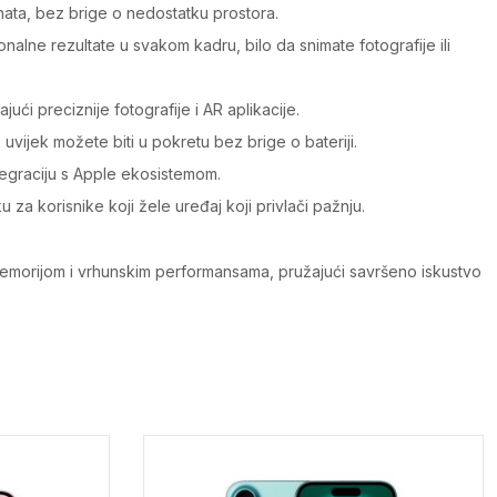
ata, bez brige o nedostatku prostora.
lne rezultate u svakom kadru, bilo da snimate fotografije ili
ći preciznije fotografije i AR aplikacije.
ijek možete biti u pokretu bez brige o bateriji.
tegraciju s Apple ekosistemom.
 za korisnike koji žele uređaj koji privlači pažnju.
 memorijom i vrhunskim performansama, pružajući savršeno iskustvo