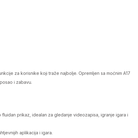
unkcije za korisnike koji traže najbolje. Opremljen sa moćnim A17
 posao i zabavu.
uidan prikaz, idealan za gledanje videozapisa, igranje igara i
evnijih aplikacija i igara.