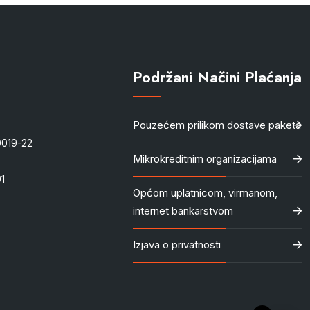
Podržani Načini Plaćanja
Pouzećem prilikom dostave paketa
-0019-22
Mikrokreditnim organizacijama
1
Općom uplatnicom, virmanom,
internet bankarstvom
Izjava o privatnosti