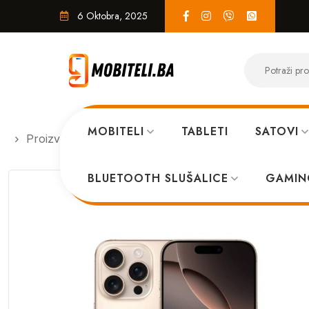
6 Oktobra, 2025
MOBITELI
TABLETI
SATOVI
Proizvodi
MOBITELI
Apple iPhone 16 Pro Max 
BLUETOOTH SLUŠALICE
GAMIN