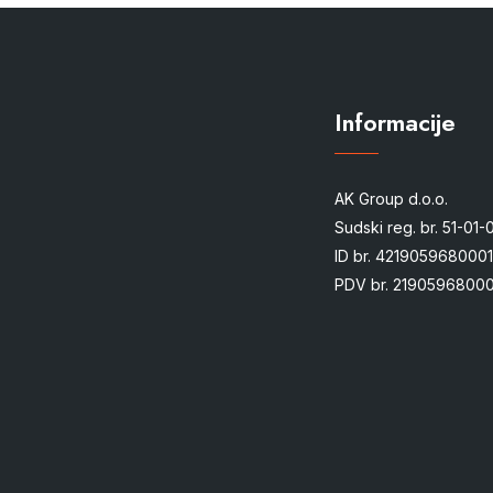
Informacije
AK Group d.o.o.
Sudski reg. br. 51-01
ID br. 4219059680001
PDV br. 21905968000