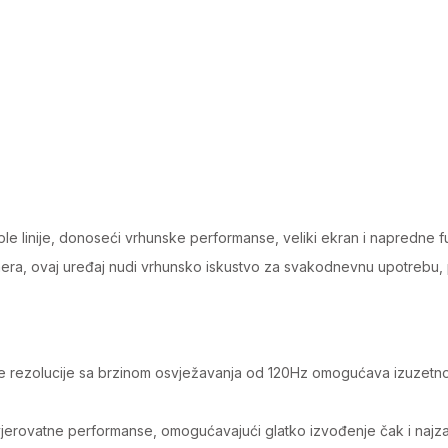
pple linije, donoseći vrhunske performanse, veliki ekran i napredne f
era, ovaj uređaj nudi vrhunsko iskustvo za svakodnevnu upotrebu,
e rezolucije sa brzinom osvježavanja od 120Hz omogućava izuzetno fl
jerovatne performanse, omogućavajući glatko izvođenje čak i najzahtj