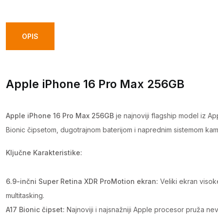
OPIS
Apple iPhone 16 Pro Max 256GB
Apple iPhone 16 Pro Max 256GB
je najnoviji flagship model iz A
Bionic čipsetom, dugotrajnom baterijom i naprednim sistemom kam
Ključne Karakteristike:
6.9-inčni Super Retina XDR ProMotion ekran:
Veliki ekran visok
multitasking.
A17 Bionic čipset:
Najnoviji i najsnažniji Apple procesor pruža nev