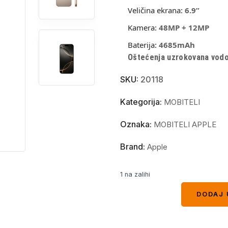
Veličina ekrana:
6.9”
Kamera:
48MP + 12MP
Baterija:
4685mAh
Oštećenja uzrokovana vodom
SKU:
20118
Kategorija:
MOBITELI
Oznaka:
MOBITELI APPLE
Brand:
Apple
1 na zalihi
DODAJ 
DODAJ 