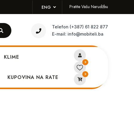
Pratite Vašu Narudžbu
ENG
Telefon
(+387) 61 822 877
E-mail:
info@mobiteli.ba
KLIME
0
0
16 Pro Max 256GB Desert
KUPOVINA NA RATE