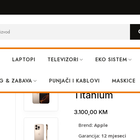
LAPTOPI
TELEVIZORI
EKO SISTEM
256GB Desert Titanium
G & ZABAVA
PUNJAČI I KABLOVI
Apple iPhone 
MASKICE
Titanium
3.100,00
KM
Brend:
Apple
Garancija:
12 mjeseci