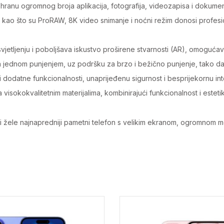
nu ogromnog broja aplikacija, fotografija, videozapisa i dokumen
ao što su ProRAW, 8K video snimanje i noćni režim donosi profesiona
tljenju i poboljšava iskustvo proširene stvarnosti (AR), omogućavaju
ednom punjenjem, uz podršku za brzo i bežično punjenje, tako da uv
i dodatne funkcionalnosti, unaprijeđenu sigurnost i besprijekornu in
sokokvalitetnim materijalima, kombinirajući funkcionalnost i estetiku
oji žele najnapredniji pametni telefon s velikim ekranom, ogromnom