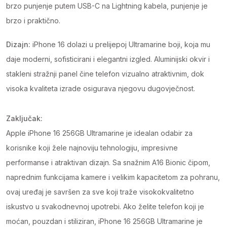
brzo punjenje putem USB-C na Lightning kabela, punjenje je
brzo i praktično.
Dizajn:
iPhone 16 dolazi u prelijepoj Ultramarine boji, koja mu
daje moderni, sofisticirani i elegantni izgled. Aluminijski okvir i
stakleni stražnji panel čine telefon vizualno atraktivnim, dok
visoka kvaliteta izrade osigurava njegovu dugovječnost.
Zaključak:
Apple iPhone 16 256GB Ultramarine je idealan odabir za
korisnike koji žele najnoviju tehnologiju, impresivne
performanse i atraktivan dizajn. Sa snažnim A16 Bionic čipom,
naprednim funkcijama kamere i velikim kapacitetom za pohranu,
ovaj uređaj je savršen za sve koji traže visokokvalitetno
iskustvo u svakodnevnoj upotrebi. Ako želite telefon koji je
moćan, pouzdan i stiliziran, iPhone 16 256GB Ultramarine je