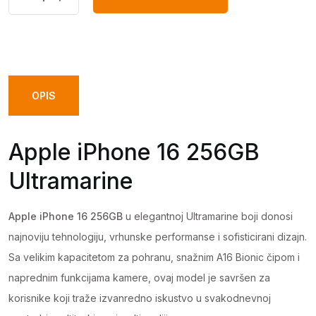
DODAJ U KORPU
iPhone
16
256GB
Ultramarine
quantity
OPIS
Apple iPhone 16 256GB
Ultramarine
Apple iPhone 16 256GB
u elegantnoj Ultramarine boji donosi
najnoviju tehnologiju, vrhunske performanse i sofisticirani dizajn.
Sa velikim kapacitetom za pohranu, snažnim A16 Bionic čipom i
naprednim funkcijama kamere, ovaj model je savršen za
korisnike koji traže izvanredno iskustvo u svakodnevnoj