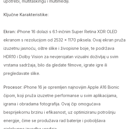
upotrebi, multitaskingu i multimediji.
Ključne Karakteristike:
Ekran:
iPhone 16 dolazi s 6.1-inčnim Super Retina XDR OLED
ekranom s rezolucijom od 2532 x 1170 piksela. Ovaj ekran pruža
izuzetnu jasnoću, oštre slike i živopisne boje, te podržava
HDR10 i Dolby Vision za nevjerojatan vizualni doživljaj u svim
vrstama sadržaja, bilo da gledate filmove, igrate igre ili
pregledavate slike.
Procesor:
iPhone 16 je opremljen najnovijim Apple A16 Bionic
čipom, koji pruža izuzetne performanse u svim aplikacijama,
igrama i obradama fotografija. Ovaj čip omogućava
besprijekornu brzinu i efikasnost, uz optimiziranu potrošnju
energije, čime se produžava rad baterije i poboljšava
cjelokupna izvedba uređaja.