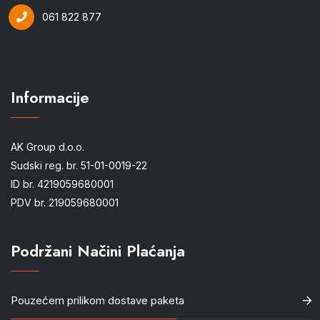
061 822 877
Informacije
AK Group d.o.o.
Sudski reg. br. 51-01-0019-22
ID br. 4219059680001
PDV br. 219059680001
Podržani Načini Plaćanja
Pouzećem prilikom dostave paketa