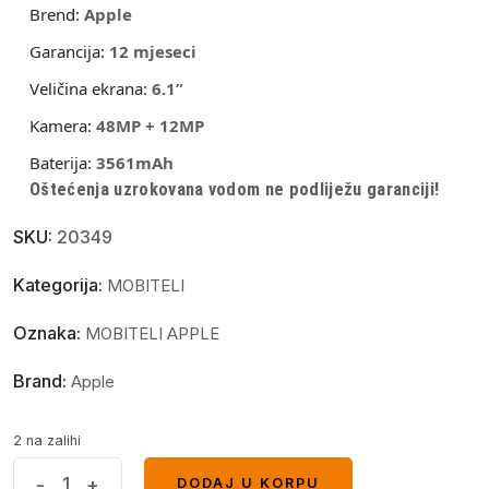
Brend:
Apple
Garancija:
12 mjeseci
Veličina ekrana:
6.1”
Kamera:
48MP + 12MP
Baterija:
3561mAh
Oštećenja uzrokovana vodom ne podliježu garanciji!
SKU:
20349
Kategorija:
MOBITELI
Oznaka:
MOBITELI APPLE
Brand:
Apple
2 na zalihi
Apple
-
+
DODAJ U KORPU