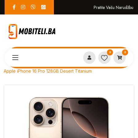
Pratite Vašu Narudžbu
0
0
Proizvodi
MOBITELI
Apple iPhone 16 Pro 128GB Desert Titanium