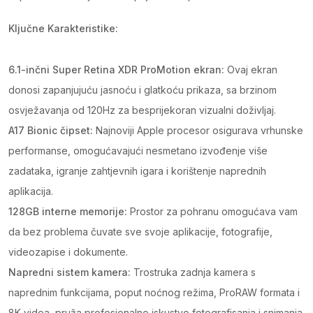
Ključne Karakteristike:
6.1-inčni Super Retina XDR ProMotion ekran:
Ovaj ekran
donosi zapanjujuću jasnoću i glatkoću prikaza, sa brzinom
osvježavanja od 120Hz za besprijekoran vizualni doživljaj.
A17 Bionic čipset:
Najnoviji Apple procesor osigurava vrhunske
performanse, omogućavajući nesmetano izvođenje više
zadataka, igranje zahtjevnih igara i korištenje naprednih
aplikacija.
128GB interne memorije:
Prostor za pohranu omogućava vam
da bez problema čuvate sve svoje aplikacije, fotografije,
videozapise i dokumente.
Napredni sistem kamera:
Trostruka zadnja kamera s
naprednim funkcijama, poput noćnog režima, ProRAW formata i
8K videa, pruža profesionalno iskustvo fotografisanja i snimanja