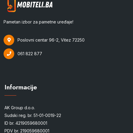
Pametan izbor za pametne uređaje!
Poslovni centar 96-2, Vitez 72250
061 822 877
Informacije
AK Group d.o.o.
Sudski reg. br. 51-01-0019-22
ID br. 4219059680001
PDV br. 219059680001