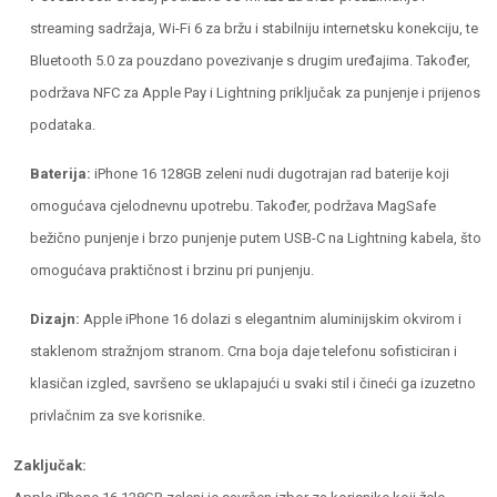
streaming sadržaja, Wi-Fi 6 za bržu i stabilniju internetsku konekciju, te
Bluetooth 5.0 za pouzdano povezivanje s drugim uređajima. Također,
podržava NFC za Apple Pay i Lightning priključak za punjenje i prijenos
podataka.
Baterija:
iPhone 16 128GB zeleni nudi dugotrajan rad baterije koji
omogućava cjelodnevnu upotrebu. Također, podržava MagSafe
bežično punjenje i brzo punjenje putem USB-C na Lightning kabela, što
omogućava praktičnost i brzinu pri punjenju.
Dizajn:
Apple iPhone 16 dolazi s elegantnim aluminijskim okvirom i
staklenom stražnjom stranom. Crna boja daje telefonu sofisticiran i
klasičan izgled, savršeno se uklapajući u svaki stil i čineći ga izuzetno
privlačnim za sve korisnike.
Zaključak: