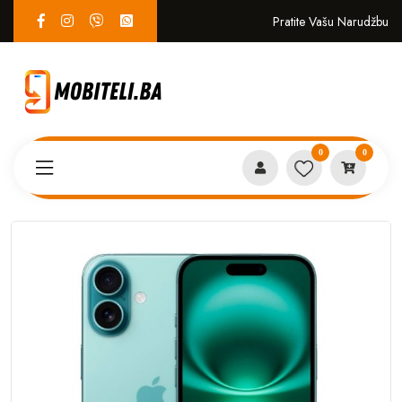
Pratite Vašu Narudžbu
0
0
Proizvodi
MOBITELI
Apple iPhone 16 128GB Teal