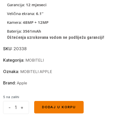
Garancija:
12 mjeseci
Veličina ekrana:
6.1”
Kamera:
48MP + 12MP
Baterija:
3561mAh
Oštećenja uzrokovana vodom ne podliježu garanciji!
SKU:
20338
Kategorija:
MOBITELI
Oznaka:
MOBITELI APPLE
Brand:
Apple
5 na zalihi
Apple
-
+
DODAJ U KORPU
DODAJ U KORPU
iPhone