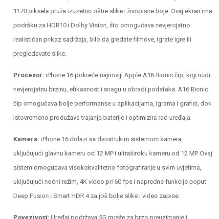
1170 piksela pruža izuzetno oštre slike i živopisne boje. Ovaj ekran ima
podršku za HDR10 i Dolby Vision, što omogućava nevjerojatno
realističan prikaz sadržaja, bilo da gledate filmove, igrate igre ili
pregledavate slike.
Procesor:
iPhone 16 pokreće najnoviji Apple A16 Bionic čip, koji nudi
nevjerojatnu brzinu, efikasnost i snagu u obradi podataka. A16 Bionic
čip omogućava bolje performanse u aplikacijama, igrama i grafici, dok
istovremeno produžava trajanje baterije i optimizira rad uređaja.
Kamera:
iPhone 16 dolazi sa dvostrukim sistemom kamera,
uključujući glavnu kameru od 12 MP i ultraširoku kameru od 12 MP. Ovaj
sistem omogućava visokokvalitetno fotografiranje u svim uvjetima,
uključujući noćni režim, 4K video pri 60 fps i napredne funkcije poput
Deep Fusion i Smart HDR 4 za još bolje slike i video zapise.
Povezivost:
Uređaj podržava 5G mreže za brzo preuzimanje i