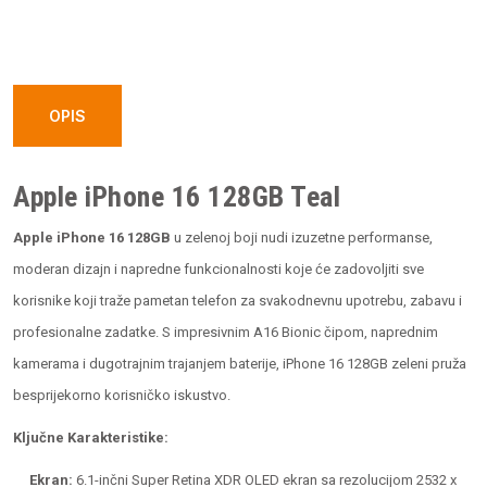
16
128GB
Teal
quantity
OPIS
Apple iPhone 16 128GB Teal
Apple iPhone 16 128GB
u zelenoj boji nudi izuzetne performanse,
moderan dizajn i napredne funkcionalnosti koje će zadovoljiti sve
korisnike koji traže pametan telefon za svakodnevnu upotrebu, zabavu i
profesionalne zadatke. S impresivnim A16 Bionic čipom, naprednim
kamerama i dugotrajnim trajanjem baterije, iPhone 16 128GB zeleni pruža
besprijekorno korisničko iskustvo.
Ključne Karakteristike:
Ekran:
6.1-inčni Super Retina XDR OLED ekran sa rezolucijom 2532 x