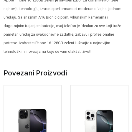
Apple iPhone 16 128GB zeleni je savršen izbor za korisnike koji žele
najnoviju tehnologiju, izvrsne performanse i moderan dizajn u jednom
uređaju. Sa snažnim A16 Bionic čipom, vrhunskim kamerama i
dugotrajnim trajanjem baterije, ovaj telefon je idealan za sve koji traže
pametan uređaj za svakodnevne zadatke, zabavu i profesionalne
potrebe. Izaberite iPhone 16 128GB zeleni i uživajte u najnovijim
tehnološkim inovacijama koje će vam olakšati život!
Povezani Proizvodi