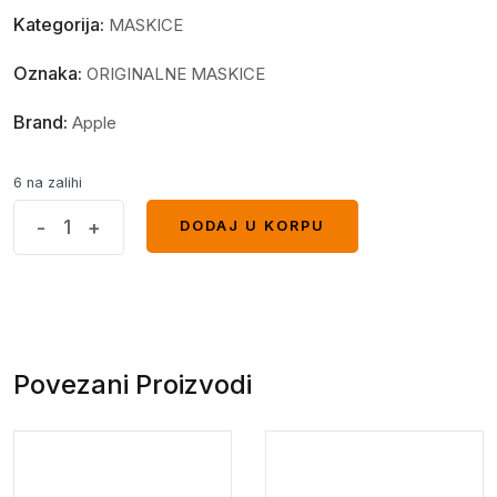
Kategorija:
MASKICE
Oznaka:
ORIGINALNE MASKICE
Brand:
Apple
6 na zalihi
Apple
-
+
DODAJ U KORPU
DODAJ U KORPU
iPhone
15
Pro
Max
maskica
Povezani Proizvodi
narandzasta
quantity