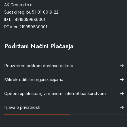
AK Group d.o.o.
Sudski reg. br. 51-01-0019-22
ID br. 4219059680001
PDV br. 219059680001
Podržani Načini Plaćanja
Pouzećem prilikom dostave paketa
Mikrokreditnim organizacijama
Općom uplatnicom, virmanom, internet bankarstvom
Izjava o privatnosti