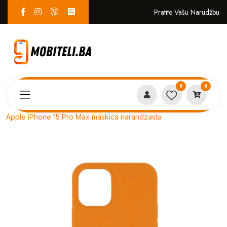
Pratite Vašu Narudžbu
0
0
Proizvodi
MASKICE
Apple iPhone 15 Pro Max maskica narandzasta