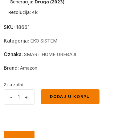
Generacija:
Druga (2023)
Rezolucija:
4k
SKU:
18661
Kategorija:
EKO SISTEM
Oznaka:
SMART HOME UREĐAJI
Brand:
Amazon
2 na zalihi
Amazon
-
+
DODAJ U KORPU
DODAJ U KORPU
Fire
TV
Stick
4K